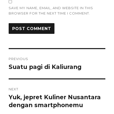
SAVE MY NAME, EMAIL, AND WEBSITE IN THIS
BROWSER FOR THE NEXT TIME I COMMENT.
Post
PREVIOUS
navigation
Suatu pagi di Kaliurang
Previous
post:
NEXT
Yuk, jepret Kuliner Nusantara
Next
post:
dengan smartphonemu