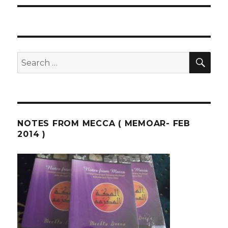
SEA
Search
for:
NOTES FROM MECCA ( MEMOAR- FEB
2014 )