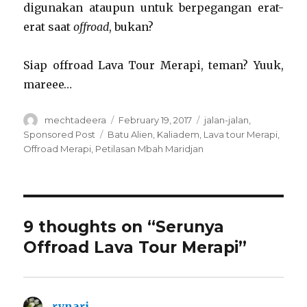
digunakan ataupun untuk berpegangan erat-
erat saat
offroad
, bukan?
Siap offroad Lava Tour Merapi, teman? Yuuk,
mareee…
Author
Posted
Categories
mechtadeera
February 19, 2017
jalan-jalan
,
on
Tags
Sponsored Post
Batu Alien
,
Kaliadem
,
Lava tour Merapi
,
Offroad Merapi
,
Petilasan Mbah Maridjan
9 thoughts on “Serunya
Offroad Lava Tour Merapi”
rynari
says: