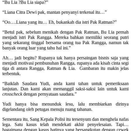
“Bu Lia ?Bu Lia siapa?”
“Liana Citra Dewi pak, mantan penyanyi terkenal itu…”
“Oo….Liana yang itu… Eh, bukankah dia istri Pak Ratman?”
“Betul pak, sebelum menikah dengan Pak Ratman, Bu Lia pernah
menjadi istri Pak Rangga. Mereka bahkan memiliki seorang putri
yang sekarang tinggal bersama orang tua Pak Rangga, namun tak
banyak orang luar yang tahu hal ini.”
Ah… jadi begitu? Rupanya tak hanya persaingan bisnis saja yang
menjadi motivasi pembunuhan Rangga, rupanya ada kisah cinta segi
tiga di antara Rangga, Ratman & Lia. Gambaran itu makin jelas
terbentuk.
“Baiklah Saudara Yudi, anda kami tahan untuk pemeriksaan
lanjutan. Dan kami akan memanggil saksi-saksi lain untuk kami
crosscheck
dengan pernyataan saudara.”
Yudi hanya bisa menunduk lesu, lalu membiarkan dirinya
digelandang oleh petugas menuju ruang tahanan.
Sementara itu, Sang Kepala Polisi itu tersenyum dan menghela nafas
lega. Satu kasus telah mendekati akhir penyelesaian. Tapi…
bagaimana dengan kasus hatinya yang bersangkutan dengan cewek