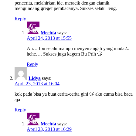
pencerita, melahirkan ide, meracik dengan ciamik,
mengundang greget pembacanya. Sukses selalu Jeng.
Reply
Mechta
says:
April 24, 2013 at 15:55
Ah… Ibu selalu mampu menyemangati yang muda2..
hehe…. Sukses juga kagem Bu Prih 🙂
Reply
Lidya
says:
April 23, 2013 at 16:04
kok pada bisa ya buat cerita-cerita gini 🙂 aku cuma bisa baca
aja
Reply
Mechta
says:
April 23, 2013 at 16:29