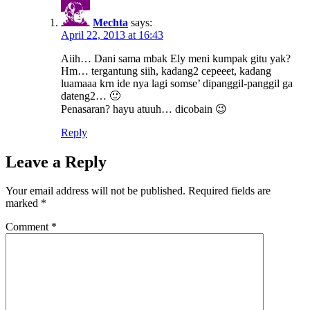
Mechta
says:
April 22, 2013 at 16:43
Aiih… Dani sama mbak Ely meni kumpak gitu yak?
Hm… tergantung siih, kadang2 cepeeet, kadang
luamaaa krn ide nya lagi somse’ dipanggil-panggil ga
dateng2… 🙂
Penasaran? hayu atuuh… dicobain 😉
Reply
Leave a Reply
Your email address will not be published.
Required fields are
marked
*
Comment
*