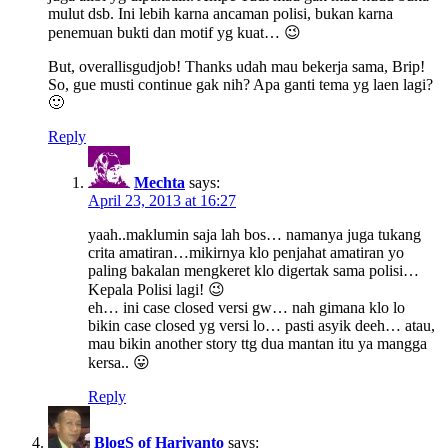
mulut dsb. Ini lebih karna ancaman polisi, bukan karna
penemuan bukti dan motif yg kuat… 😉
But, overallisgudjob! Thanks udah mau bekerja sama, Brip!
So, gue musti continue gak nih? Apa ganti tema yg laen lagi?
🙂
Reply
Mechta
says:
April 23, 2013 at 16:27
yaah..maklumin saja lah bos… namanya juga tukang
crita amatiran…mikirnya klo penjahat amatiran yo
paling bakalan mengkeret klo digertak sama polisi…
Kepala Polisi lagi! 😉
eh… ini case closed versi gw… nah gimana klo lo
bikin case closed yg versi lo… pasti asyik deeh… atau,
mau bikin another story ttg dua mantan itu ya mangga
kersa.. 😛
Reply
BlogS of Hariyanto
says: