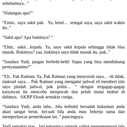
sebelumnya.. “
“Halangan apa?”
“Emm.. saya sakit pak. Ya, betul… seingat saya, saya sakit waktu
itu..”
“Sakit apa? Apa buktinya? “
“Ehm.. sakit…kepala. Ya, saya sakit kepala sehingga tidak bisa
masuk. Buktinya? yaa..buktinya saya tidak masuk itu, pak..”
“Saudara Yudi, jangan berbelit-belit! Siapa yang bisa mendukung
pernyataanmu?”
“Eh.. Pak Ratman. Ya, Pak Ratman yang menyuruh saya… eh tidak,
maksud saya… Pak Ratman yang mengatur jadwal eh memberi izin
saya pindah jadwal, pak polisi… ” dengan tergagap-gagap
karyawan itu mencoba menjawab dan peluh mulai timbul di
dahinya. AKBP Eksak semakin curiga.
“Saudara Yudi, anda tahu…bila terbukti bersalah hukuman anda
akan sangat berat, kecuali bila anda mau bekerja sama dan
memperlancar pemeriksaan ini..” pancingnya.
Yudi semakin pias. Jari jemarinya tampak saling menggenggam lalu