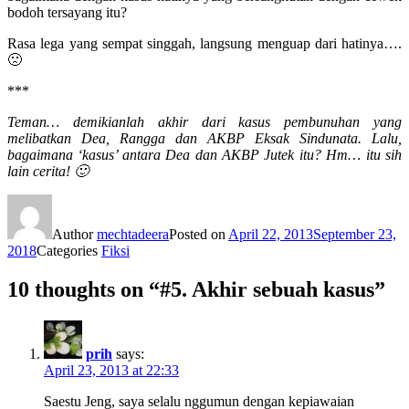
bodoh tersayang itu?
Rasa lega yang sempat singgah, langsung menguap dari hatinya….
🙁
***
Teman… demikianlah akhir dari kasus pembunuhan yang
melibatkan Dea, Rangga dan AKBP Eksak Sindunata. Lalu,
bagaimana ‘kasus’ antara Dea dan AKBP Jutek itu? Hm… itu sih
lain cerita! 🙂
Author
mechtadeera
Posted on
April 22, 2013
September 23,
2018
Categories
Fiksi
10 thoughts on “#5. Akhir sebuah kasus”
prih
says:
April 23, 2013 at 22:33
Saestu Jeng, saya selalu nggumun dengan kepiawaian