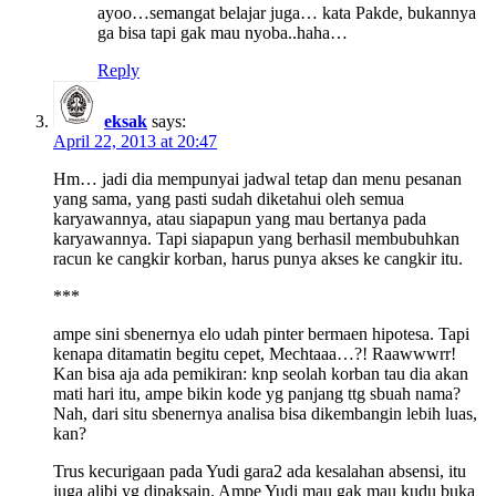
ayoo…semangat belajar juga… kata Pakde, bukannya
ga bisa tapi gak mau nyoba..haha…
Reply
eksak
says:
April 22, 2013 at 20:47
Hm… jadi dia mempunyai jadwal tetap dan menu pesanan
yang sama, yang pasti sudah diketahui oleh semua
karyawannya, atau siapapun yang mau bertanya pada
karyawannya. Tapi siapapun yang berhasil membubuhkan
racun ke cangkir korban, harus punya akses ke cangkir itu.
***
ampe sini sbenernya elo udah pinter bermaen hipotesa. Tapi
kenapa ditamatin begitu cepet, Mechtaaa…?! Raawwwrr!
Kan bisa aja ada pemikiran: knp seolah korban tau dia akan
mati hari itu, ampe bikin kode yg panjang ttg sbuah nama?
Nah, dari situ sbenernya analisa bisa dikembangin lebih luas,
kan?
Trus kecurigaan pada Yudi gara2 ada kesalahan absensi, itu
juga alibi yg dipaksain. Ampe Yudi mau gak mau kudu buka