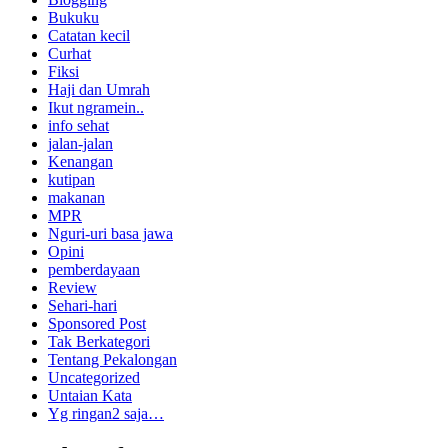
Bukuku
Catatan kecil
Curhat
Fiksi
Haji dan Umrah
Ikut ngramein..
info sehat
jalan-jalan
Kenangan
kutipan
makanan
MPR
Nguri-uri basa jawa
Opini
pemberdayaan
Review
Sehari-hari
Sponsored Post
Tak Berkategori
Tentang Pekalongan
Uncategorized
Untaian Kata
Yg ringan2 saja…