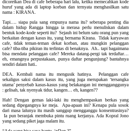
dicoretkan Dea di cafe beberapa hari lalu, ketika memecahkan kode
huruf yang ada di laptop korban dan ternyata menghasilkan satu
nama : KIRANA.
Tapi…. siapa pula sang empunya nama itu? seberapa penting dia
dalam hidup Rangga hingga ia merasa perlu menuliskan dalam
bentuk kode-kode seperti itu? Sejauh ini belum satu orang pun yang
berkaitan dengan kasus itu, yang bernama Kirana. Tidak karyawan
cafe, tidak teman-teman dekat korban, atau mungkin pelanggan
cafe? tiba-tiba pikiran itu terlintas di benaknya. Ah.. tapi bagaimana
bisa mendata pelanggan cafe? Mereka datang-pergi tak terdaftar…
eh, emangnya perpustakaan, punya daftar pengunjung? bantahnya
sendiri dalam hati..
DEA. Kembali nama itu mengusik hatinya. Pelanggan cafe
sekaligus saksi dalam kasus itu, yang juga merupakan ‘tersangka
utama’ penyebab kasus-kasus yang belakangan ini mengganggunya
: gelisah, tak nyenyak tidur, kangen… eh, kangen??
Hah! Dengan gemas laki-laki itu menghempaskan berkas yang
sedang dipegangnya ke meja. Apa-apaan ini? Kenapa pula sosok
dari masa lalunya itu masih sanggup mengganggu konsentrasinya?
Ia pun beranjak membuka pintu ruang kerjanya. Ada Kopral Jono
yang sedang piket jaga malam itu.
“Ada yang bisa saya bantu, ‘nDan ?”