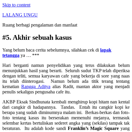
Skip to content
LALANG UNGU
Ruang berbagi pengalaman dan manfaat
#5. Akhir sebuah kasus
Yang belum baca cerita sebelumnya, silahkan cek di
lapak
tetangga
ya … ***
Hari berganti namun penyelidikan yang terus dilakukan belum
menunjukkan hasil yang berarti. Seluruh sudut TKP telah diperiksa
dengan teliti, semua karyawan cafe yang bekerja di sore yang naas
itu telah diinterogasi. Namun belum ada titik terang tentang
kematian
Rangga Aditya
alias Radit, mantan aktor yang menjadi
penulis sekaligus pengusaha cafe itu.
AKBP Eksak Sindhunata kembali menghirup kopi hitam nan kental
dari cangkir di hadapannya. Tandas. Entah itu cangkir kopi ke
berapa yang sudah diminumnya malam ini. Berkas-berkas dan foto-
foto tentang kasus itu berserakan memenuhi mejanya, termasuk
selembar kertas bertuliskan sederet angka yang (sekilas) tampak tak
beraturan. Itu adalah kode sandi
Franklin’s Magic Square
yang