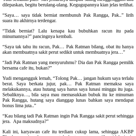
dilepaskan, begitu berulang-ulang. Kegugupannya kian jelas terlihat.
“Saya… saya tidak berniat membunuh Pak Rangga, Pak..” lirih
suara itu akhirnya terdengar.
“Tidak berniat? Lalu kenapa kau bubuhkan racun itu pada
minumannya?” pancingnya kembali.
“Saya tak tahu itu racun, Pak… Pak Ratman bilang, obat itu hanya
akan membuatnya sakit perut sedikit untuk membuatnya jera…”
“Jadi Pak Ratman yang menyuruhmu? Dia dan Pak Rangga pemilik
bersama cafe itu, bukan?”
Yudi mengangguk lemah, “Tolong Pak… jangan hukum saya terlalu
berat. Saya berkata jujur, pak… Pak Ratman memaksa saya
melakukannya, atau hutang saya harus saya lunasi minggu itu juga.
Sebaliknya…, bila saya mau memasukkan bubuk itu ke minuman
Pak Rangga, hutang saya dianggap lunas bahkan saya mendapat
bonus lima juta..”
“Kau bilang tadi Pak Ratman ingin Pak Rangga sakit perut sehingga
jera. Apa maksudnya?”
Kali ini, karyawan cafe itu terdiam cukup lama, sehingga AKBP