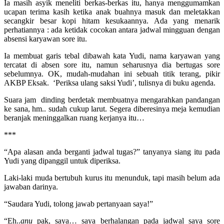
Ia masih asyik meneliti berkas-berkas itu, hanya menggumamkan
ucapan terima kasih ketika anak buahnya masuk dan meletakkan
secangkir besar kopi hitam kesukaannya. Ada yang menarik
perhatiannya : ada ketidak cocokan antara jadwal mingguan dengan
absensi karyawan sore itu.
Ia membuat garis tebal dibawah kata Yudi, nama karyawan yang
tercatat di absen sore itu, namun seharusnya dia bertugas sore
sebelumnya. OK, mudah-mudahan ini sebuah titik terang, pikir
AKBP Eksak. ‘Periksa ulang saksi Yudi’, tulisnya di buku agenda.
Suara jam dinding berdetak membuatnya mengarahkan pandangan
ke sana, hm.. sudah cukup larut. Segera diberesinya meja kemudian
beranjak meninggalkan ruang kerjanya itu…
***
“Apa alasan anda berganti jadwal tugas?” tanyanya siang itu pada
Yudi yang dipanggil untuk diperiksa.
Laki-laki muda bertubuh kurus itu menunduk, tapi masih belum ada
jawaban darinya.
“Saudara Yudi, tolong jawab pertanyaan saya!”
“Eh..
anu
pak, saya… saya berhalangan pada jadwal saya sore