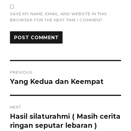
SAVE MY NAME, EMAIL, AND WEBSITE IN THIS
BROWSER FOR THE NEXT TIME I COMMENT.
Post
PREVIOUS
navigation
Yang Kedua dan Keempat
Previous
post:
NEXT
Hasil silaturahmi ( Masih cerita
Next
post:
ringan seputar lebaran )