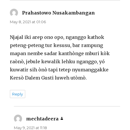
Prahastowo Nusakambangan
says:
May 8, 2021 at 01:06
Njajal iki arep ono opo, nganggo kathok
peteng-peteng tur kesusu, bar rampung
mapan nembe sadar kanthònge mburi kòk
raònò, jebule kewalik lehku nganggo, yó
kuwatir sih ònò tapi tetep nyumanggakke
Kersò Dalem Gusti luweh utòmò.
Reply
mechtadeera
says:
May 9, 2021 at 11:18