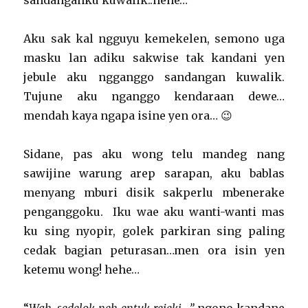
sandanganku kuwalik..hehe…
Aku sak kal ngguyu kemekelen, semono uga
masku lan adiku sakwise tak kandani yen
jebule aku ngganggo sandangan kuwalik.
Tujune aku nganggo kendaraan dewe…
mendah kaya ngapa isine yen ora… 😉
Sidane, pas aku wong telu mandeg nang
sawijine warung arep sarapan, aku bablas
menyang mburi disik sakperlu mbenerake
penganggoku. Iku wae aku wanti-wanti mas
ku sing nyopir, golek parkiran sing paling
cedak bagian peturasan…men ora isin yen
ketemu wong! hehe…