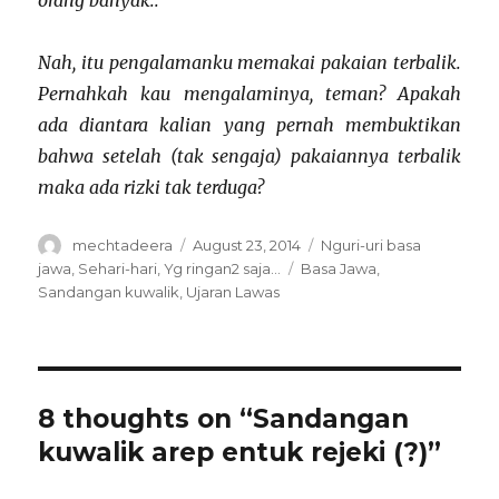
orang banyak..
Nah, itu pengalamanku memakai pakaian terbalik.
Pernahkah kau mengalaminya, teman? Apakah
ada diantara kalian yang pernah membuktikan
bahwa setelah (tak sengaja) pakaiannya terbalik
maka ada rizki tak terduga?
Author
Posted
Categories
mechtadeera
August 23, 2014
Nguri-uri basa
on
Tags
jawa
,
Sehari-hari
,
Yg ringan2 saja...
Basa Jawa
,
Sandangan kuwalik
,
Ujaran Lawas
8 thoughts on “Sandangan
kuwalik arep entuk rejeki (?)”