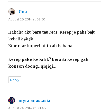
Una
says:
August 26, 2014 at 09:50
Hahaha aku baru tau Mas. Kerep je pake baju
kebalik @.@
Ntar ntar kuperhatiin ah hahaha.
kerep pake kebalik? berarti kerep gak
konsen doong.. qiqiqi…
Reply
myra anastasia
says:
August 24, 2014 at 08:46