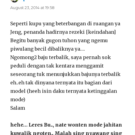
August 23, 2014 at 19:58
Seperti kupu yang beterbangan di ruangan ya
Jeng, penanda hadirnya rezeki [keindahan]
Begitu banyak gugon tuhon yang ngemu
piwulang becil dibaliknya ya….
Ngomong2 baju terbalik, saya pernah sok
peduli dengan tak kentara menggamit
seseorang tuk menunjukkan bajunya terbalik
eh..eh tak dinyana ternyata itu bagian dari
model (heeh isin daku ternyata ketinggalan
mode)
Salam
hehe… Leres Bu.., nate wonten mode jahitan
kuwalik ngoten.. Malah sing nyawang sing