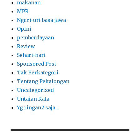
makanan
MPR
Nguri-uri basa jawa
Opini
pemberdayaan
Review
Sehari-hari
Sponsored Post
Tak Berkategori
Tentang Pekalongan
Uncategorized
Untaian Kata
Yg ringan2 saja…