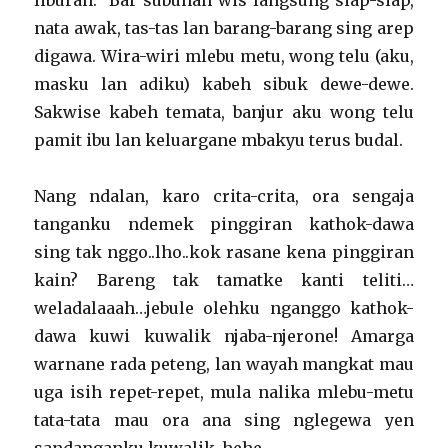
liburan. Bar subuhan wis langsung siap-siap,
nata awak, tas-tas lan barang-barang sing arep
digawa. Wira-wiri mlebu metu, wong telu (aku,
masku lan adiku) kabeh sibuk dewe-dewe.
Sakwise kabeh temata, banjur aku wong telu
pamit ibu lan keluargane mbakyu terus budal.
Nang ndalan, karo crita-crita, ora sengaja
tanganku ndemek pinggiran kathok-dawa
sing tak nggo..lho..kok rasane kena pinggiran
kain? Bareng tak tamatke kanti teliti…
weladalaaah…jebule olehku nganggo kathok-
dawa kuwi kuwalik njaba-njerone! Amarga
warnane rada peteng, lan wayah mangkat mau
uga isih repet-repet, mula nalika mlebu-metu
tata-tata mau ora ana sing nglegewa yen