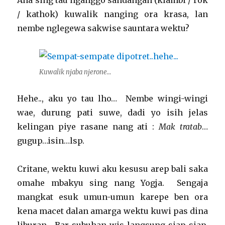
Ana sing tau nganggo sandangan (klambi / rok
/ kathok) kuwalik nanging ora krasa, lan
nembe nglegewa sakwise sauntara wektu?
Kuwalik njaba njerone…
Hehe.., aku yo tau lho… Nembe wingi-wingi
wae, durung pati suwe, dadi yo isih jelas
kelingan piye rasane nang ati :
Mak tratab
…
gugup…isin…lsp.
Critane, wektu kuwi aku kesusu arep bali saka
omahe mbakyu sing nang Yogja. Sengaja
mangkat esuk umun-umun karepe ben ora
kena macet dalan amarga wektu kuwi pas dina