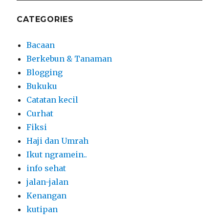
CATEGORIES
Bacaan
Berkebun & Tanaman
Blogging
Bukuku
Catatan kecil
Curhat
Fiksi
Haji dan Umrah
Ikut ngramein..
info sehat
jalan-jalan
Kenangan
kutipan