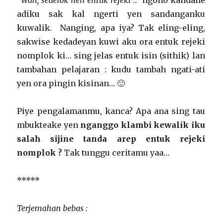
“
Wah, sedelok neh entuk rejeki ..”
ngono kandane
adiku sak kal ngerti yen sandanganku
kuwalik. Nanging, apa iya? Tak eling-eling,
sakwise kedadeyan kuwi aku ora entuk rejeki
nomplok ki… sing jelas entuk isin (sithik) lan
tambahan pelajaran : kudu tambah ngati-ati
yen ora pingin kisinan… 🙂
Piye pengalamanmu, kanca? Apa ana sing tau
mbukteake yen
nganggo klambi kewalik iku
salah sijine tanda arep entuk rejeki
nomplok ?
Tak tunggu ceritamu yaa…
*****
Terjemahan bebas :