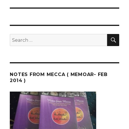
SEA
Search
for:
NOTES FROM MECCA ( MEMOAR- FEB
2014 )