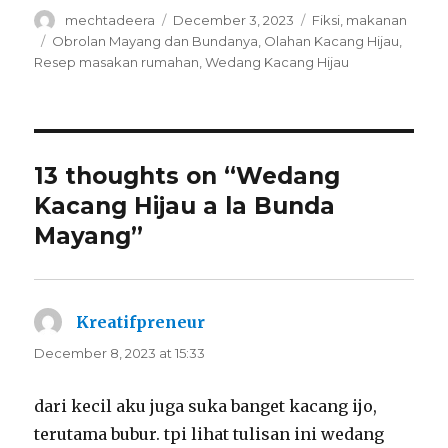
Author
Posted
Categories
mechtadeera
December 3, 2023
Fiksi
,
makanan
on
Tags
Obrolan Mayang dan Bundanya
,
Olahan Kacang Hijau
,
Resep masakan rumahan
,
Wedang Kacang Hijau
13 thoughts on “Wedang
Kacang Hijau a la Bunda
Mayang”
Kreatifpreneur
says:
December 8, 2023 at 15:33
dari kecil aku juga suka banget kacang ijo,
terutama bubur. tpi lihat tulisan ini wedang