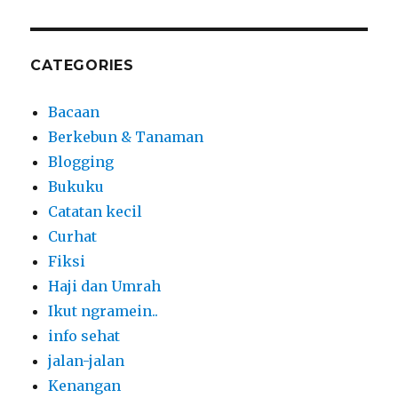
CATEGORIES
Bacaan
Berkebun & Tanaman
Blogging
Bukuku
Catatan kecil
Curhat
Fiksi
Haji dan Umrah
Ikut ngramein..
info sehat
jalan-jalan
Kenangan