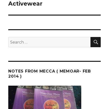
Activewear
SEA
Search
for:
NOTES FROM MECCA ( MEMOAR- FEB
2014 )