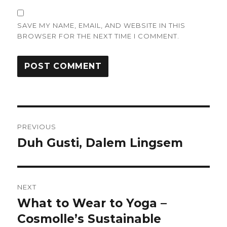
SAVE MY NAME, EMAIL, AND WEBSITE IN THIS
BROWSER FOR THE NEXT TIME I COMMENT.
Post
PREVIOUS
navigation
Duh Gusti, Dalem Lingsem
Previous
post:
NEXT
What to Wear to Yoga –
Next
post:
Cosmolle’s Sustainable