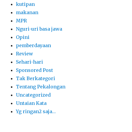
kutipan
makanan
MPR
Nguri-uri basa jawa
Opini
pemberdayaan
Review
Sehari-hari
Sponsored Post
Tak Berkategori
Tentang Pekalongan
Uncategorized
Untaian Kata
Yg ringan2 saja…