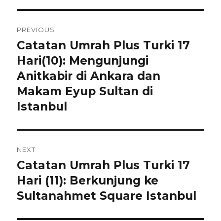
Post
PREVIOUS
navigation
Catatan Umrah Plus Turki 17
Previous
post:
Hari(10): Mengunjungi
Anitkabir di Ankara dan
Makam Eyup Sultan di
Istanbul
NEXT
Catatan Umrah Plus Turki 17
Next
post:
Hari (11): Berkunjung ke
Sultanahmet Square Istanbul