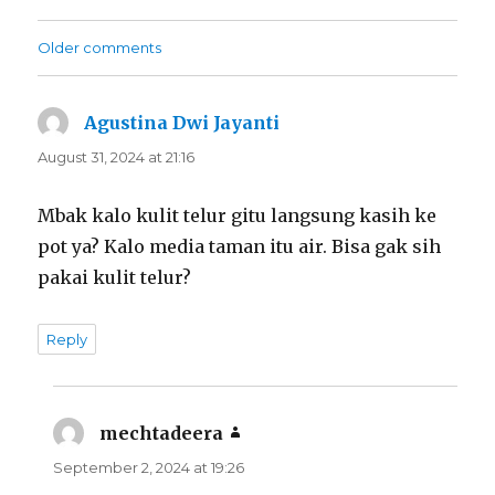
Comments
Older comments
navigation
Agustina Dwi Jayanti
says:
August 31, 2024 at 21:16
Mbak kalo kulit telur gitu langsung kasih ke
pot ya? Kalo media taman itu air. Bisa gak sih
pakai kulit telur?
Reply
mechtadeera
says:
September 2, 2024 at 19:26