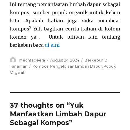
ini tentang pemanfaatan limbah dapur sebagai
kompos, sumber pupuk organik untuk kebun
kita. Apakah kalian juga suka membuat
kompos? Yuk bagikan cerita kalian di kolom
komen ya… Untuk tulisan lain tentang
berkebun baca
di sini
Author
Posted
Categories
mechtadeera
August 24, 2024
Berkebun &
on
Tags
Tanaman
Kompos
,
Pengelolaan Limbah Dapur
,
Pupuk
Organik
37 thoughts on “Yuk
Manfaatkan Limbah Dapur
Sebagai Kompos”