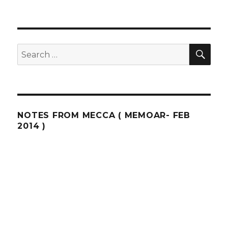
SEA
Search
for:
NOTES FROM MECCA ( MEMOAR- FEB
2014 )