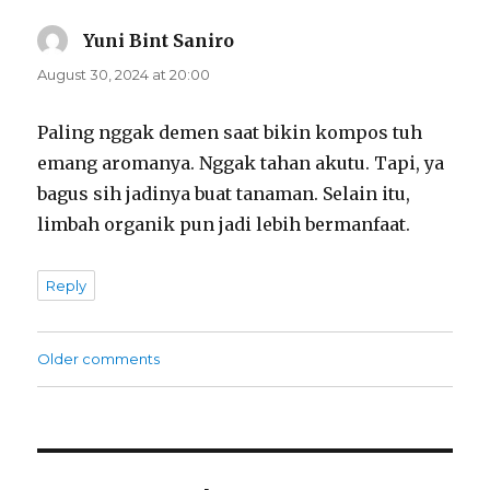
Yuni Bint Saniro
says:
August 30, 2024 at 20:00
Paling nggak demen saat bikin kompos tuh
emang aromanya. Nggak tahan akutu. Tapi, ya
bagus sih jadinya buat tanaman. Selain itu,
limbah organik pun jadi lebih bermanfaat.
Reply
Comments
Older comments
navigation