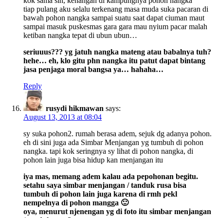
kok sama sih, kenangan di kampungnya pohon nangka
tiap pulang aku selalu terkenang masa muda suka pacaran di
bawah pohon nangka sampai suatu saat dapat ciuman maut
sampai masuk puskesmas gara gara mau nyium pacar malah
ketiban nangka tepat di ubun ubun…
seriuuus??? yg jatuh nangka mateng atau babalnya tuh?
hehe… eh, klo gitu phn nangka itu patut dapat bintang
jasa penjaga moral bangsa ya… hahaha…
Reply
rusydi hikmawan
says:
August 13, 2013 at 08:04
sy suka pohon2. rumah berasa adem, sejuk dg adanya pohon.
eh di sini juga ada Simbar Menjangan yg tumbuh di pohon
nangka. tapi kok seringnya sy lihat di pohon nangka, di
pohon lain juga bisa hidup kan menjangan itu
iya mas, memang adem kalau ada pepohonan begitu.
setahu saya simbar menjangan / tanduk rusa bisa
tumbuh di pohon lain juga karena di rmh pekl
nempelnya di pohon mangga 🙂
oya, menurut njenengan yg di foto itu simbar menjangan