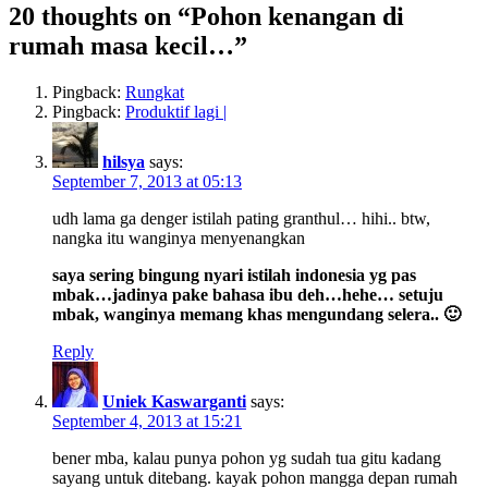
20 thoughts on “Pohon kenangan di
rumah masa kecil…”
Pingback:
Rungkat
Pingback:
Produktif lagi |
hilsya
says:
September 7, 2013 at 05:13
udh lama ga denger istilah pating granthul… hihi.. btw,
nangka itu wanginya menyenangkan
saya sering bingung nyari istilah indonesia yg pas
mbak…jadinya pake bahasa ibu deh…hehe… setuju
mbak, wanginya memang khas mengundang selera.. 🙂
Reply
Uniek Kaswarganti
says:
September 4, 2013 at 15:21
bener mba, kalau punya pohon yg sudah tua gitu kadang
sayang untuk ditebang. kayak pohon mangga depan rumah