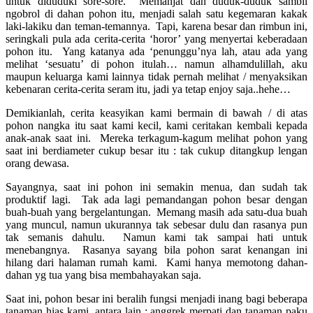
untuk diduduki sore-sore. Memanjat dan duduk-duduk sambil
ngobrol di dahan pohon itu, menjadi salah satu kegemaran kakak
laki-lakiku dan teman-temannya. Tapi, karena besar dan rimbun ini,
seringkali pula ada cerita-cerita ‘horor’ yang menyertai keberadaan
pohon itu. Yang katanya ada ‘penunggu’nya lah, atau ada yang
melihat ‘sesuatu’ di pohon itulah… namun alhamdulillah, aku
maupun keluarga kami lainnya tidak pernah melihat / menyaksikan
kebenaran cerita-cerita seram itu, jadi ya tetap enjoy saja..hehe…
Demikianlah, cerita keasyikan kami bermain di bawah / di atas
pohon nangka itu saat kami kecil, kami ceritakan kembali kepada
anak-anak saat ini. Mereka terkagum-kagum melihat pohon yang
saat ini berdiameter cukup besar itu : tak cukup ditangkup lengan
orang dewasa.
Sayangnya, saat ini pohon ini semakin menua, dan sudah tak
produktif lagi. Tak ada lagi pemandangan pohon besar dengan
buah-buah yang bergelantungan. Memang masih ada satu-dua buah
yang muncul, namun ukurannya tak sebesar dulu dan rasanya pun
tak semanis dahulu. Namun kami tak sampai hati untuk
menebangnya. Rasanya sayang bila pohon sarat kenangan ini
hilang dari halaman rumah kami. Kami hanya memotong dahan-
dahan yg tua yang bisa membahayakan saja.
Saat ini, pohon besar ini beralih fungsi menjadi inang bagi beberapa
tanaman hias kami, antara lain : anggrek merpati dan tanaman paku