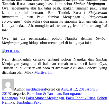
Tanduk Rusa
atau yang biasa kami sebut
Simbar Menjangan
.
Oya, sebenarnya aku tak tahu pasti, apakah tanaman paku yang
kami miliki ini bernama Paku Tanduk Rusa (
Platycerium
bifurcatum
) atau Paku Simbar Menjangan (
Platycerium
coronarium
), dulu kukira dua nama itu sinonim, tapi ternyata nama
latinnya beda… Ah, mungkin ada teman yg lebih tahu tentang hal
ini?
Oya, ini dia penampakan pohon Nangka dengan
Simbar
Menjangan
yang hidup subur menempel di inang nya ini :
Nah, demikianlah ceritaku tentang pohon Nangka dan Simbar
Menjangan yang ada di halaman rumah masa kecil kami. Oya,
Tulisan ini diikutsertakan pada “Giveaway Aku dan Pohon” yang
diadakan oleh Mbak
Murtiyarini
.
Author
mechtadeera
Posted on
August 12, 2013
April 5,
2019
Categories
Berkebun & Tanaman
,
Ikut ngramein..
,
Kenangan
Tags
Paku Simbar Menjangan
,
Paku Tanduk Rusa
,
Pohon
Nangka
,
Tumbuhan Paku