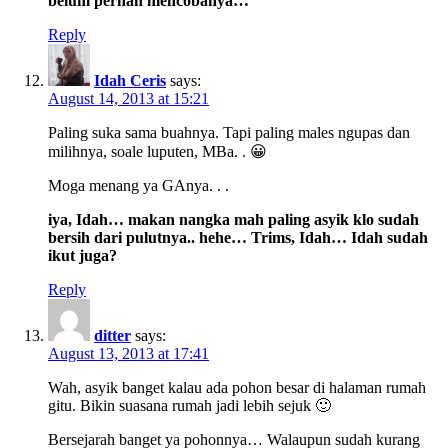
belum pernah mencobanya…
Reply
Idah Ceris
says:
August 14, 2013 at 15:21
Paling suka sama buahnya. Tapi paling males ngupas dan
milihnya, soale luputen, MBa. . 😀
Moga menang ya GAnya. . .
iya, Idah… makan nangka mah paling asyik klo sudah
bersih dari pulutnya.. hehe… Trims, Idah… Idah sudah
ikut juga?
Reply
ditter
says:
August 13, 2013 at 17:41
Wah, asyik banget kalau ada pohon besar di halaman rumah
gitu. Bikin suasana rumah jadi lebih sejuk 🙂
Bersejarah banget ya pohonnya… Walaupun sudah kurang