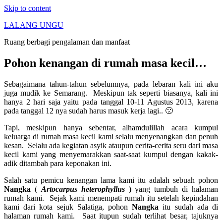
Skip to content
LALANG UNGU
Ruang berbagi pengalaman dan manfaat
Pohon kenangan di rumah masa kecil…
Sebagaimana tahun-tahun sebelumnya, pada lebaran kali ini aku
juga mudik ke Semarang. Meskipun tak seperti biasanya, kali ini
hanya 2 hari saja yaitu pada tanggal 10-11 Agustus 2013, karena
pada tanggal 12 nya sudah harus masuk kerja lagi.. 🙁
Tapi, meskipun hanya sebentar, alhamdulillah acara kumpul
keluarga di rumah masa kecil kami selalu menyenangkan dan penuh
kesan. Selalu ada kegiatan asyik ataupun cerita-cerita seru dari masa
kecil kami yang menyemarakkan saat-saat kumpul dengan kakak-
adik ditambah para keponakan ini.
Salah satu pemicu kenangan lama kami itu adalah sebuah pohon
Nangka
(
Artocarpus heterophyllus
)
yang tumbuh di halaman
rumah kami. Sejak kami menempati rumah itu setelah kepindahan
kami dari kota sejuk Salatiga, pohon
Nangka
itu sudah ada di
halaman rumah kami. Saat itupun sudah terlihat besar, tajuknya