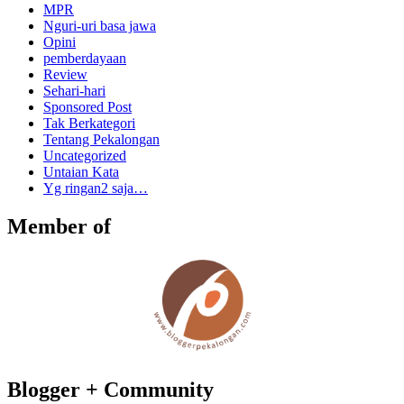
MPR
Nguri-uri basa jawa
Opini
pemberdayaan
Review
Sehari-hari
Sponsored Post
Tak Berkategori
Tentang Pekalongan
Uncategorized
Untaian Kata
Yg ringan2 saja…
Member of
Blogger + Community