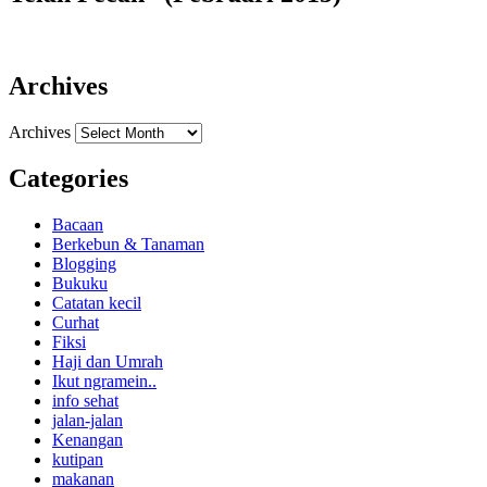
Archives
Archives
Categories
Bacaan
Berkebun & Tanaman
Blogging
Bukuku
Catatan kecil
Curhat
Fiksi
Haji dan Umrah
Ikut ngramein..
info sehat
jalan-jalan
Kenangan
kutipan
makanan