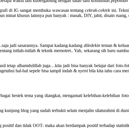
beberapa waktu lalu kubergabung dengan salah satu komunitas
pepotoan
ografi di IG sangat membuka wawasan tentang
cekrak-cekrek
ini. Tekn
un minat khusus lainnya pun banyak : masak, DIY, jahit, disain ruang, d
.saja jadi sasarannya. Sampai kadang-kadang
diledekin
teman & kelua
entang istilah-istilah & teknik memotret.. Yah, sekarang sih baru na
il tetap alhamdulillah juga…kita jadi bisa banyak belajar dari foto-fo
getahui hal-hal sepele bisa tampil indah &
nyeni
bila kita tahu cara m
gai hestek tema yang diangkat, mengamati kelebihan-kelebihan foto-fo
ng kunjung blog yang sudah terbukti selain menjalin silaturahmi di dun
 positif dan tidak OOT- maka akan berdampak positif terhadap statistik