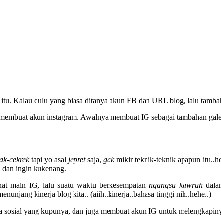
u. Kalau dulu yang biasa ditanya akun FB dan URL blog, lalu tambah 
membuat akun instagram. Awalnya membuat IG sebagai tambahan galer
ak-cekrek
tapi yo asal
jepret
saja,
gak
mikir teknik-teknik apapun itu..h
k dan ingin kukenang.
nat main IG, lalu suatu waktu berkesempatan
ngangsu kawruh
dalam
njang kinerja blog kita.. (aiih..kinerja..bahasa tinggi nih..hehe..)
ia sosial yang kupunya, dan juga membuat akun IG untuk melengkapin