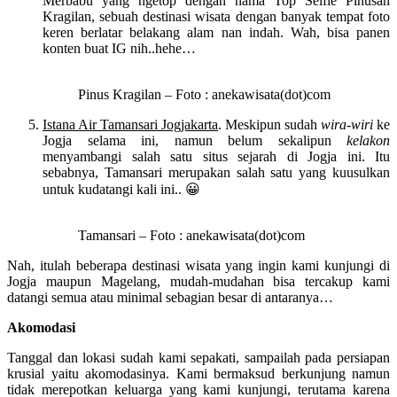
Merbabu yang ngetop dengan nama Top Selfie Pinusan
Kragilan, sebuah destinasi wisata dengan banyak tempat foto
keren berlatar belakang alam nan indah. Wah, bisa panen
konten buat IG nih..hehe…
Pinus Kragilan – Foto : anekawisata(dot)com
Istana Air Tamansari Jogjakarta
. Meskipun sudah
wira-wiri
ke
Jogja selama ini, namun belum sekalipun
kelakon
menyambangi salah satu situs sejarah di Jogja ini. Itu
sebabnya, Tamansari merupakan salah satu yang kuusulkan
untuk kudatangi kali ini.. 😀
Tamansari – Foto : anekawisata(dot)com
Nah, itulah beberapa destinasi wisata yang ingin kami kunjungi di
Jogja maupun Magelang, mudah-mudahan bisa tercakup kami
datangi semua atau minimal sebagian besar di antaranya…
Akomodasi
Tanggal dan lokasi sudah kami sepakati, sampailah pada persiapan
krusial yaitu akomodasinya. Kami bermaksud berkunjung namun
tidak merepotkan keluarga yang kami kunjungi, terutama karena