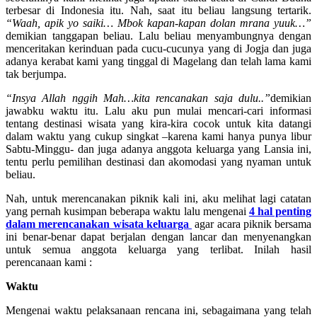
terbesar di Indonesia itu. Nah, saat itu beliau langsung tertarik.
“Waah, apik yo saiki… Mbok kapan-kapan dolan mrana yuuk…”
demikian tanggapan beliau. Lalu beliau menyambungnya dengan
menceritakan kerinduan pada cucu-cucunya yang di Jogja dan juga
adanya kerabat kami yang tinggal di Magelang dan telah lama kami
tak berjumpa.
“Insya Allah nggih Mah…kita rencanakan saja dulu..”
demikian
jawabku waktu itu. Lalu aku pun mulai mencari-cari informasi
tentang destinasi wisata yang kira-kira cocok untuk kita datangi
dalam waktu yang cukup singkat –karena kami hanya punya libur
Sabtu-Minggu- dan juga adanya anggota keluarga yang Lansia ini,
tentu perlu pemilihan destinasi dan akomodasi yang nyaman untuk
beliau.
Nah, untuk merencanakan piknik kali ini, aku melihat lagi catatan
yang pernah kusimpan beberapa waktu lalu mengenai
4 hal penting
dalam merencanakan wisata keluarga
agar acara piknik bersama
ini benar-benar dapat berjalan dengan lancar dan menyenangkan
untuk semua anggota keluarga yang terlibat. Inilah hasil
perencanaan kami :
Waktu
Mengenai waktu pelaksanaan rencana ini, sebagaimana yang telah