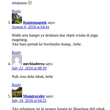
setujuuuu 🙂
Reply
Kontengaptek
says:
August 6, 2018 at 04:41
Wahh seru banget ya destinasi dan objek wisata di jogja
magelang.
Aku baru pernah ke borobudur doang , hehe.
Reply
mechtadeera
says:
July 22, 2018 at 08:39
Nah..toss dulu mbak..hehe
Reply
Momtraveler
says:
July 18, 2018 at 04:25
Aku sebulanan ini lg pengen banget ke Magelang deh mbak.