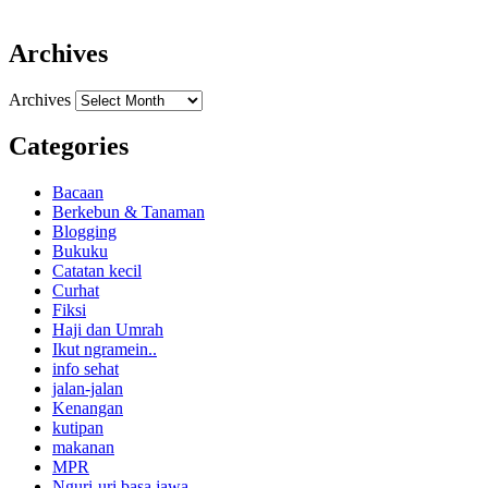
Archives
Archives
Categories
Bacaan
Berkebun & Tanaman
Blogging
Bukuku
Catatan kecil
Curhat
Fiksi
Haji dan Umrah
Ikut ngramein..
info sehat
jalan-jalan
Kenangan
kutipan
makanan
MPR
Nguri-uri basa jawa