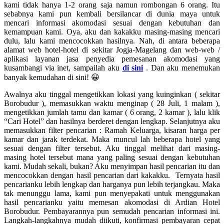
kami tidak hanya 1-2 orang saja namun rombongan 6 orang. Itu
sebabnya kami pun kembali bersilancar di dunia maya untuk
mencari informasi akomodasi sesuai dengan kebutuhan dan
kemampuan kami. Oya, aku dan kakakku masing-masing mencari
dulu, lalu kami mencocokkan hasilnya. Nah, di antara beberapa
alamat web hotel-hotel di sekitar Jogja-Magelang dan web-web /
aplikasi layanan jasa penyedia pemesanan akomodasi yang
kusambangi via inet, sampailah aku
di sini
. Dan aku menemukan
banyak kemudahan di sini! 😀
Awalnya aku tinggal mengetikkan lokasi yang kuinginkan ( sekitar
Borobudur ), memasukkan waktu menginap ( 28 Juli, 1 malam ),
mengetikkan jumlah tamu dan kamar ( 6 orang, 2 kamar ), lalu klik
“Cari Hotel” dan hasilnya berderet dengan lengkap. Selanjutnya aku
memasukkan filter pencarian : Ramah Keluarga, kisaran harga per
kamar dan jarak terdekat. Maka muncul lah beberapa hotel yang
sesuai dengan filter tersebut. Aku tinggal melihat dari masing-
masing hotel tersebut mana yang paling sesuai dengan kebutuhan
kami. Mudah sekali, bukan? Aku menyimpan hasil pencarian itu dan
mencocokkan dengan hasil pencarian dari kakakku. Ternyata hasil
pencarianku lebih lengkap dan harganya pun lebih terjangkau. Maka
tak menunggu lama, kami pun menyepakati untuk menggunakan
hasil pencarianku yaitu memesan akomodasi di Ardian Hotel
Borobudur. Pembayarannya pun semudah pencarian informasi ini.
Langkah-langkahnya mudah diikuti, konfirmasi pembayaran cepat