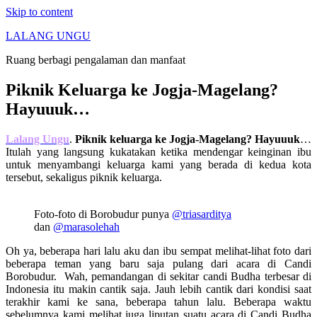
Skip to content
LALANG UNGU
Ruang berbagi pengalaman dan manfaat
Piknik Keluarga ke Jogja-Magelang?
Hayuuuk…
Lalang Ungu
.
Piknik keluarga ke Jogja-Magelang? Hayuuuk
…
Itulah yang langsung kukatakan ketika mendengar keinginan ibu
untuk menyambangi keluarga kami yang berada di kedua kota
tersebut, sekaligus piknik keluarga.
Foto-foto di Borobudur punya
@triasarditya
dan
@marasolehah
Oh ya, beberapa hari lalu aku dan ibu sempat melihat-lihat foto dari
beberapa teman yang baru saja pulang dari acara di Candi
Borobudur. Wah, pemandangan di sekitar candi Budha terbesar di
Indonesia itu makin cantik saja. Jauh lebih cantik dari kondisi saat
terakhir kami ke sana, beberapa tahun lalu. Beberapa waktu
sebelumnya kami melihat juga liputan suatu acara di Candi Budha