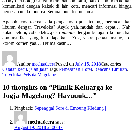
adanya teknologi sangat memudahkan kami, baik dalam melakukan
komunikasi dengan kakak di lain kota, mencari informasi hingga
pemesanan akomodasi. Semua mudah dan lancar.
Apakah teman-teman ada pengalaman pula tentang merencanakan
liburan dengan Traveloka? Asyik yah..mudah dan cepat… Nah,
kalau belum, coba deh…pasti
numan
dengan beragam kemudahan
dan manfaat yang kita dapatkan.. Yuk, share pengalamannya di
kolom komen yaa… Terima kasih…
Author
mechtadeera
Posted on
July 15, 2018
Categories
Catatan kecil
,
jalan-jalan
Tags
Pemesanan Hotel
,
Rencana Liburan
,
Traveloka
,
Wisata Magelang
10 thoughts on “Piknik Keluarga ke
Jogja-Magelang? Hayuuuk…”
Pingback:
Sepenggal Sore di Embung Kledung |
mechtadeera
says:
August 19, 2018 at 00:47