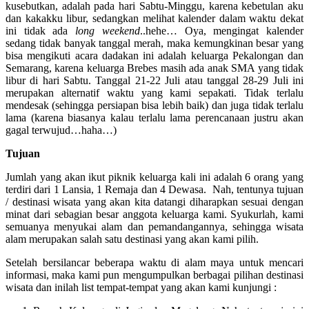
kusebutkan, adalah pada hari Sabtu-Minggu, karena kebetulan aku
dan kakakku libur, sedangkan melihat kalender dalam waktu dekat
ini tidak ada
long weekend
..hehe… Oya, mengingat kalender
sedang tidak banyak tanggal merah, maka kemungkinan besar yang
bisa mengikuti acara dadakan ini adalah keluarga Pekalongan dan
Semarang, karena keluarga Brebes masih ada anak SMA yang tidak
libur di hari Sabtu. Tanggal 21-22 Juli atau tanggal 28-29 Juli ini
merupakan alternatif waktu yang kami sepakati. Tidak terlalu
mendesak (sehingga persiapan bisa lebih baik) dan juga tidak terlalu
lama (karena biasanya kalau terlalu lama perencanaan justru akan
gagal terwujud…haha…)
Tujuan
Jumlah yang akan ikut piknik keluarga kali ini adalah 6 orang yang
terdiri dari 1 Lansia, 1 Remaja dan 4 Dewasa. Nah, tentunya tujuan
/ destinasi wisata yang akan kita datangi diharapkan sesuai dengan
minat dari sebagian besar anggota keluarga kami. Syukurlah, kami
semuanya menyukai alam dan pemandangannya, sehingga wisata
alam merupakan salah satu destinasi yang akan kami pilih.
Setelah bersilancar beberapa waktu di alam maya untuk mencari
informasi, maka kami pun mengumpulkan berbagai pilihan destinasi
wisata dan inilah list tempat-tempat yang akan kami kunjungi :