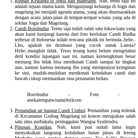
Rumah Keluarga di Jogja dan Magelang
. Nah, tentu saja ini
adalah tujuan utama kami. Mengunjungi keluarga di Jogja dan
magelang ini menjadi agenda utama, yang akan disemarakkan
dengan acara jalan-jalan di tempat-tempat wisata yang ada di
sekitar Jogja dan Magelang.
Candi Borobudur
. Tentu saja inilah salah satu lokawisata yang
akan kami kunjungi karena dari foto keelokan Candi Budha
terbesar di Indonesia inilah rencana piknik ini bermula..hehe..
Lho, apakah ini destinasi yang cocok untuk Lansia?
Hehe..mungkin tidak. Terus terang kami belum mengetahui
detil kondisi lapangan saat ini, namun kemungkinan besar
memang ibu tidak bisa menikmati Candi sampai ke tingkat
atas, namun karena memang ibu yang mempunyai keinginan
ke sini, mudah-mudahan menikmati keindahan candi dari
bawah cukup memuaskan rasa penasaran beliau.
Borobudur – Foto :
anekatempatwisata(dot)com
Pemandian air hangat Candi Umbul
. Pemandian yang terletak
di Kecamatan Grabag Magelang ini konon merupakan salah
satu situs purbakala, peninggalan Wangsa Syailendra.
Pinusan Kragilan
. Nah, kami pun sudah lama ingin
menyaksikan langsung keindahan hutan pinus di lereng