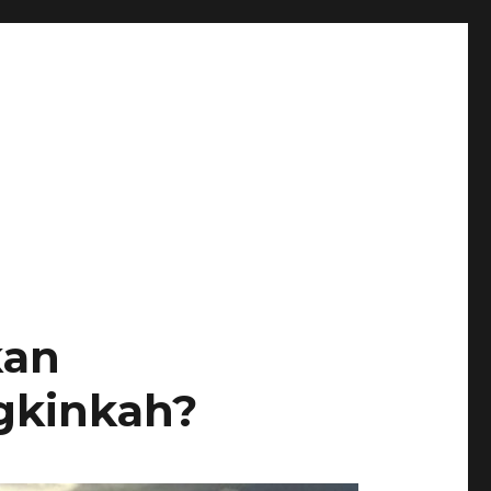
kan
gkinkah?