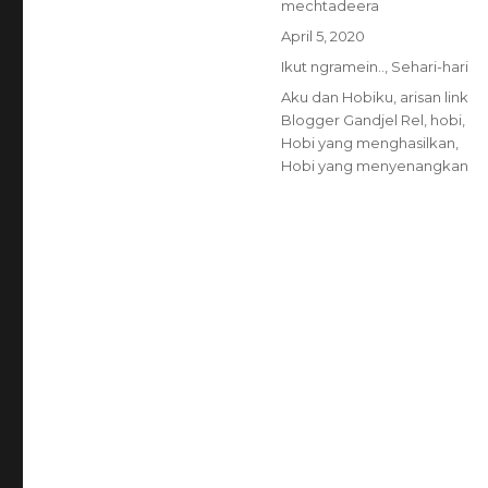
Author
mechtadeera
Posted
April 5, 2020
on
Categories
Ikut ngramein..
,
Sehari-hari
Tags
Aku dan Hobiku
,
arisan link
Blogger Gandjel Rel
,
hobi
,
Hobi yang menghasilkan
,
Hobi yang menyenangkan