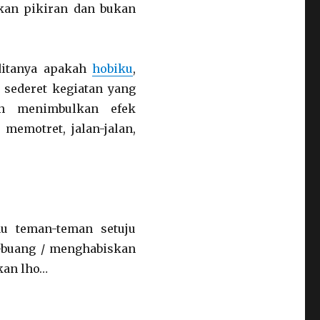
an pikiran dan bukan
ditanya apakah
hobiku
,
sederet kegiatan yang
n menimbulkan efek
memotret, jalan-jalan,
au teman-teman setuju
buang / menghabiskan
kan lho…