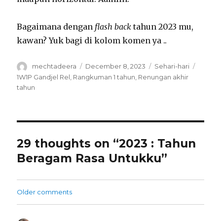
Bagaimana dengan
flash back
tahun 2023 mu,
kawan? Yuk bagi di kolom komen ya ..
Author
Posted
Categories
Tags
mechtadeera
December 8, 2023
Sehari-hari
on
1W1P Gandjel Rel
,
Rangkuman 1 tahun
,
Renungan akhir
tahun
29 thoughts on “2023 : Tahun
Beragam Rasa Untukku”
Comments
Older comments
navigation