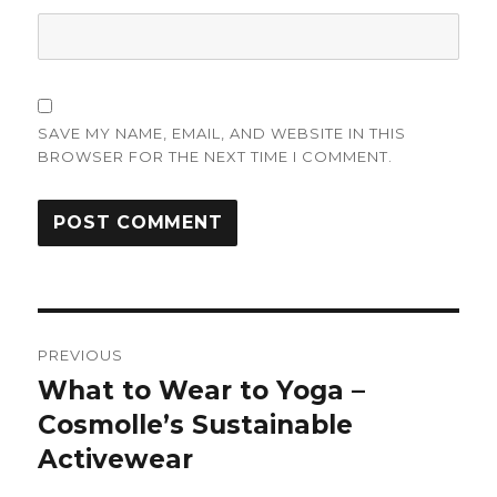
SAVE MY NAME, EMAIL, AND WEBSITE IN THIS
BROWSER FOR THE NEXT TIME I COMMENT.
Post
PREVIOUS
navigation
What to Wear to Yoga –
Previous
post:
Cosmolle’s Sustainable
Activewear