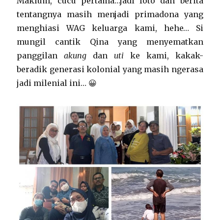
Maklum, cucu pertama…jadi foto dan berita
tentangnya masih menjadi primadona yang
menghiasi WAG keluarga kami, hehe… Si
mungil cantik Qina yang menyematkan
panggilan
a
kung
dan
u
ti
ke kami, kakak-
beradik generasi kolonial yang masih ngerasa
jadi milenial ini… 😀