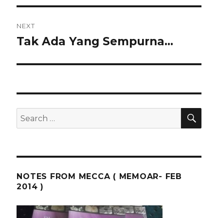
NEXT
Tak Ada Yang Sempurna…
Next
post:
SEA
Search
for:
NOTES FROM MECCA ( MEMOAR- FEB
2014 )