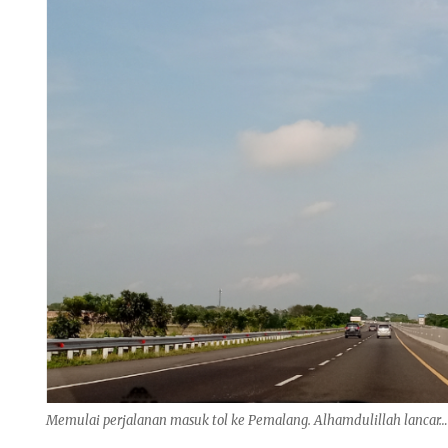
Memulai perjalanan masuk tol ke Pemalang. Alhamdulillah lancar