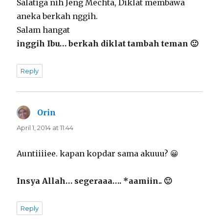
Salatiga nih Jeng Mechta, Diklat membawa
aneka berkah nggih.
Salam hangat
inggih Ibu… berkah diklat tambah teman 🙂
Reply
Orin
says:
April 1, 2014 at 11:44
Auntiiiiee. kapan kopdar sama akuuu? 😀
Insya Allah… segeraaa…. *aamiin.. 🙂
Reply