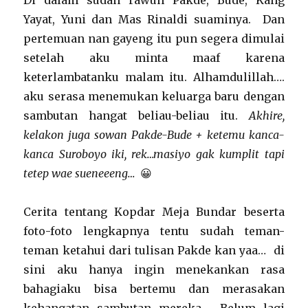
Di dalam sudah rawuh Pakde, Bude, Kang
Yayat, Yuni dan Mas Rinaldi suaminya. Dan
pertemuan nan gayeng itu pun segera dimulai
setelah aku minta maaf karena
keterlambatanku malam itu. Alhamdulillah….
aku serasa menemukan keluarga baru dengan
sambutan hangat beliau-beliau itu.
Akhire,
kelakon juga sowan Pakde-Bude + ketemu kanca-
kanca Suroboyo iki, rek…masiyo gak kumplit tapi
tetep wae sueneeeng…
😀
Cerita tentang Kopdar Meja Bundar beserta
foto-foto lengkapnya tentu sudah teman-
teman ketahui dari tulisan Pakde kan yaa… di
sini aku hanya ingin menekankan rasa
bahagiaku bisa bertemu dan merasakan