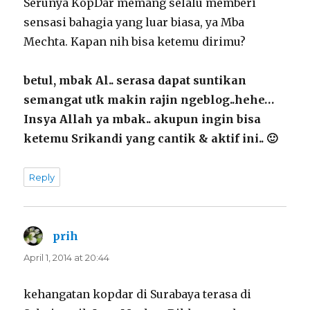
Serunya KopDar memang selalu memberi
sensasi bahagia yang luar biasa, ya Mba
Mechta. Kapan nih bisa ketemu dirimu?
betul, mbak Al.. serasa dapat suntikan
semangat utk makin rajin ngeblog..hehe…
Insya Allah ya mbak.. akupun ingin bisa
ketemu Srikandi yang cantik & aktif ini.. 🙂
Reply
prih
says:
April 1, 2014 at 20:44
kehangatan kopdar di Surabaya terasa di