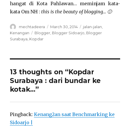
hangat di Kota Pahlawan… meminjam kata-
kata Om NH :
this is the beauty of blogging… 🙂
Author
Posted
Categories
mechtadeera
March 30, 2014
jalan-jalan
,
on
Tags
Kenangan
Blogger
,
Blogger Sidoarjo
,
Blogger
Surabaya
,
Kopdar
13 thoughts on “Kopdar
Surabaya : dari bundar ke
kotak…”
Pingback:
Kenang2an saat Benchmarking ke
Sidoarjo |