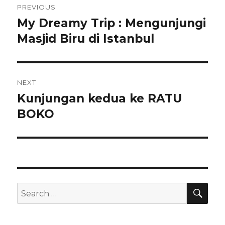
PREVIOUS
navigation
My Dreamy Trip : Mengunjungi
Previous
post:
Masjid Biru di Istanbul
NEXT
Kunjungan kedua ke RATU
Next
post:
BOKO
SEA
Search
for: