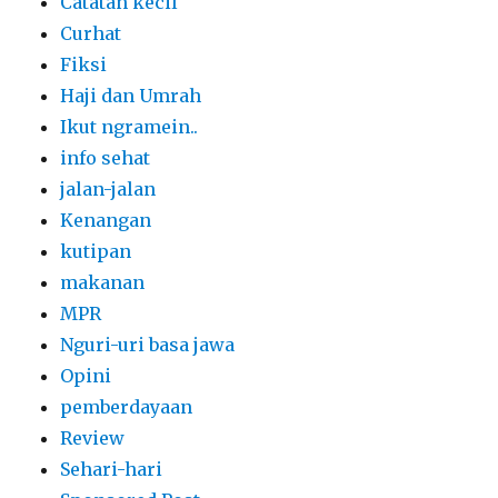
Catatan kecil
Curhat
Fiksi
Haji dan Umrah
Ikut ngramein..
info sehat
jalan-jalan
Kenangan
kutipan
makanan
MPR
Nguri-uri basa jawa
Opini
pemberdayaan
Review
Sehari-hari