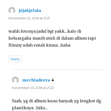
jejakjelata
says:
November 23, 2016 at 21:21
wahh fotonya jadul bgt yakk…kalo di
keluargaku masih utuh di dalam album tapi
filmny udah entah kmna…haha
Reply
mechtadeera
says:
November 23, 2016 at 21:22
Yaah, yg di album kuno banyak yg lengket dg
plastiknya ..hiks…