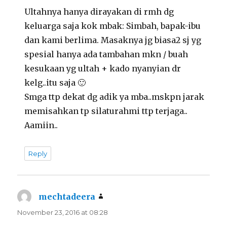
Ultahnya hanya dirayakan di rmh dg
keluarga saja kok mbak: Simbah, bapak-ibu
dan kami berlima. Masaknya jg biasa2 sj yg
spesial hanya ada tambahan mkn / buah
kesukaan yg ultah + kado nyanyian dr
kelg..itu saja 🙂
Smga ttp dekat dg adik ya mba..mskpn jarak
memisahkan tp silaturahmi ttp terjaga..
Aamiin..
Reply
mechtadeera
says:
November 23, 2016 at 08:28