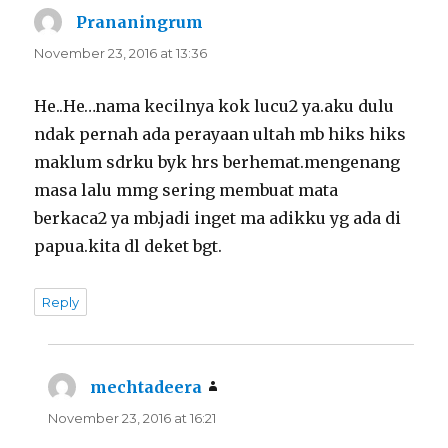
Prananingrum
says:
November 23, 2016 at 13:36
He..He…nama kecilnya kok lucu2 ya.aku dulu
ndak pernah ada perayaan ultah mb hiks hiks
maklum sdrku byk hrs berhemat.mengenang
masa lalu mmg sering membuat mata
berkaca2 ya mb.jadi inget ma adikku yg ada di
papua.kita dl deket bgt.
Reply
mechtadeera
says:
November 23, 2016 at 16:21