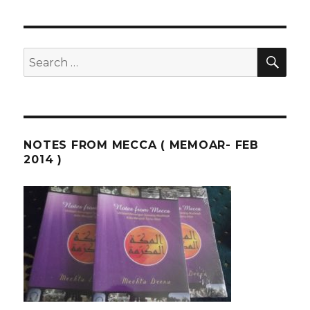
SEA
Search
for:
NOTES FROM MECCA ( MEMOAR- FEB
2014 )