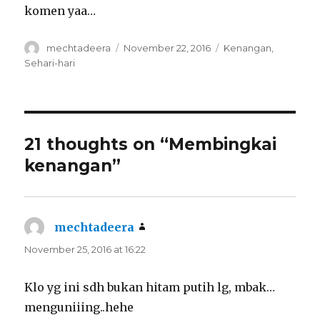
komen yaa…
Author
Posted
Categories
mechtadeera
November 22, 2016
Kenangan
,
on
Sehari-hari
21 thoughts on “Membingkai
kenangan”
mechtadeera
says:
November 25, 2016 at 16:22
Klo yg ini sdh bukan hitam putih lg, mbak…
menguniiing..hehe