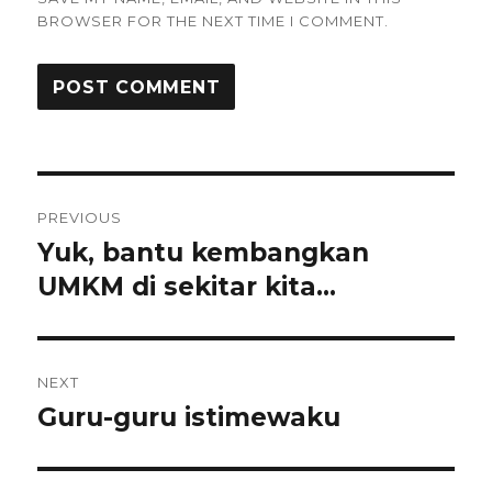
BROWSER FOR THE NEXT TIME I COMMENT.
Post
PREVIOUS
navigation
Yuk, bantu kembangkan
Previous
post:
UMKM di sekitar kita…
NEXT
Guru-guru istimewaku
Next
post: