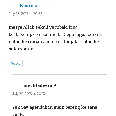
Noorma
says:
July 23, 2019 at 20:33
masya Allah sekali ya mbak. bisa
berkesempatan sampe ke Cepu juga. kapan2
dolan ke rumah abi mbak. tar jalan jalan ke
suku samin
Reply
mechtadeera
says:
July 24, 2019 at 20:32
Yuk Say..agendakan main bareng ke sana
yuuk..