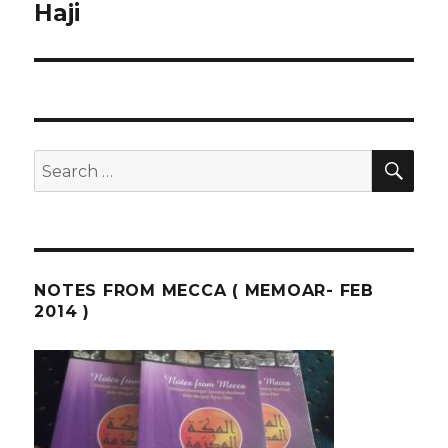
Haji
SEA
Search
for:
NOTES FROM MECCA ( MEMOAR- FEB
2014 )