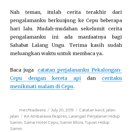
Nah teman, itulah cerita terakhir dari
pengalamanku berkunjung ke Cepu beberapa
hari lalu. Mudah-mudahan sekelumit cerita
pengalamanku ini ada manfaatnya bagi
Sahabat Lalang Ungu. Terima kasih sudah
meluangkan waktu untuk membaca ya..
Baca juga
catatan perjalananku Pekalongan-
Cepu dengan kereta api
dan
ceritaku
menikmati malam di Cepu
.
Author
Posted
Categories
mechtadeera
July 20, 2019
Catatan kecil
,
jalan-
on
Tags
jalan
KA Ambarawa Ekspres
,
Larangan Perjalanan Hidup
Samin
,
Same Hotel Cepu
,
Samin Blora
,
Tujuan Hidup
Samin