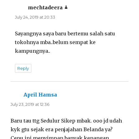
mechtadeera
says:
July 24, 2019 at 20:33
Sayangnya saya baru bertemu salah satu
tokohnya mba..belum sempat ke
kampungnya..
Reply
April Hamsa
says:
July 23, 2019 at 12:36
Baru tau ttg Sedulur Sikep mbak. ooo jd udah
kyk gtu sejak era penjajahan Belanda ya?
Cepu ini menyimpan banyak kenangan