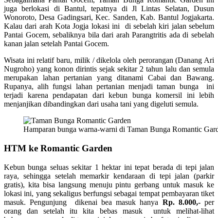
juga berlokasi di Bantul, tepatnya di Jl Lintas Selatan, Dusun
Wonoroto, Desa Gadingsari, Kec. Sanden, Kab. Bantul Jogjakarta.
Kalau dari arah Kota Jogja lokasi ini di sebelah kiri jalan sebelum
Pantai Gocem, sebaliknya bila dari arah Parangtritis ada di sebelah
kanan jalan setelah Pantai Gocem.
Wisata ini relatif baru, milik / dikelola oleh perorangan (Danang Ari
Nugroho) yang konon dirintis sejak sekitar 2 tahun lalu dan semula
merupakan lahan pertanian yang ditanami Cabai dan Bawang.
Rupanya, alih fungsi lahan pertanian menjadi taman bunga ini
terjadi karena pendapatan dari kebun bunga komersil ini lebih
menjanjikan dibandingkan dari usaha tani yang digeluti semula.
Hamparan bunga warna-warni di Taman Bunga Romantic Gard
HTM ke Romantic Garden
Kebun bunga seluas sekitar 1 hektar ini tepat berada di tepi jalan
raya, sehingga setelah memarkir kendaraan di tepi jalan (parkir
gratis), kita bisa langsung menuju pintu gerbang untuk masuk ke
lokasi ini, yang sekaligus berfungsi sebagai tempat pembayaran tiket
masuk. Pengunjung dikenai bea masuk hanya
Rp. 8.000,-
per
orang dan setelah itu kita bebas masuk untuk melihat-lihat