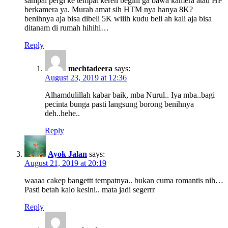
sampai pergi ke tempat keren begini ga bawa kamera atau HP
berkamera ya. Murah amat sih HTM nya hanya 8K?
benihnya aja bisa dibeli 5K wiiih kudu beli ah kali aja bisa
ditanam di rumah hihihi…
Reply
mechtadeera
says:
August 23, 2019 at 12:36
Alhamdulillah kabar baik, mba Nurul.. Iya mba..bagi
pecinta bunga pasti langsung borong benihnya
deh..hehe..
Reply
Ayok Jalan
says:
August 21, 2019 at 20:19
waaaa cakep bangettt tempatnya.. bukan cuma romantis nih…
Pasti betah kalo kesini.. mata jadi segerrr
Reply