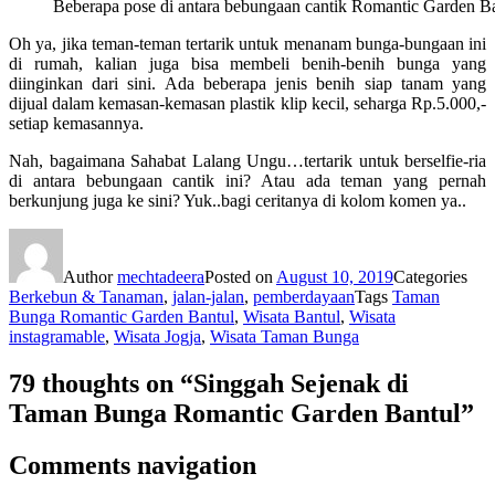
Beberapa pose di antara bebungaan cantik Romantic Garden B
Oh ya, jika teman-teman tertarik untuk menanam bunga-bungaan ini
di rumah, kalian juga bisa membeli benih-benih bunga yang
diinginkan dari sini. Ada beberapa jenis benih siap tanam yang
dijual dalam kemasan-kemasan plastik klip kecil, seharga Rp.5.000,-
setiap kemasannya.
Nah, bagaimana Sahabat Lalang Ungu…tertarik untuk berselfie-ria
di antara bebungaan cantik ini? Atau ada teman yang pernah
berkunjung juga ke sini? Yuk..bagi ceritanya di kolom komen ya..
Author
mechtadeera
Posted on
August 10, 2019
Categories
Berkebun & Tanaman
,
jalan-jalan
,
pemberdayaan
Tags
Taman
Bunga Romantic Garden Bantul
,
Wisata Bantul
,
Wisata
instagramable
,
Wisata Jogja
,
Wisata Taman Bunga
79 thoughts on “Singgah Sejenak di
Taman Bunga Romantic Garden Bantul”
Comments navigation