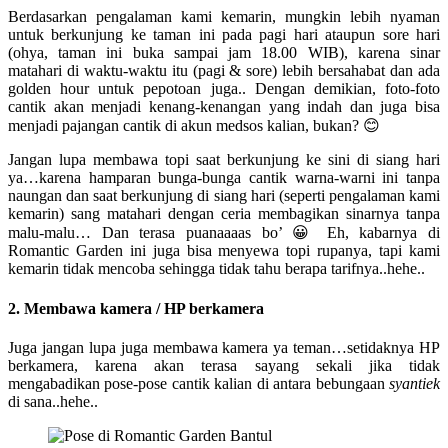
Berdasarkan pengalaman kami kemarin, mungkin lebih nyaman
untuk berkunjung ke taman ini pada pagi hari ataupun sore hari
(ohya, taman ini buka sampai jam 18.00 WIB), karena sinar
matahari di waktu-waktu itu (pagi & sore) lebih bersahabat dan ada
golden hour untuk pepotoan juga.. Dengan demikian, foto-foto
cantik akan menjadi kenang-kenangan yang indah dan juga bisa
menjadi pajangan cantik di akun medsos kalian, bukan? 😊
Jangan lupa membawa topi saat berkunjung ke sini di siang hari
ya…karena hamparan bunga-bunga cantik warna-warni ini tanpa
naungan dan saat berkunjung di siang hari (seperti pengalaman kami
kemarin) sang matahari dengan ceria membagikan sinarnya tanpa
malu-malu… Dan terasa puanaaaas bo’ 😀 Eh, kabarnya di
Romantic Garden ini juga bisa menyewa topi rupanya, tapi kami
kemarin tidak mencoba sehingga tidak tahu berapa tarifnya..hehe..
2. Membawa kamera / HP berkamera
Juga jangan lupa juga membawa kamera ya teman…setidaknya HP
berkamera, karena akan terasa sayang sekali jika tidak
mengabadikan pose-pose cantik kalian di antara bebungaan
syantiek
di sana..hehe..