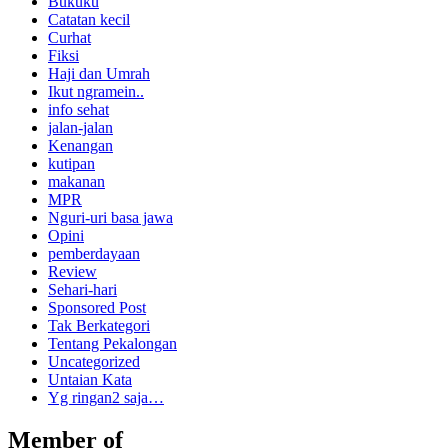
Bukuku
Catatan kecil
Curhat
Fiksi
Haji dan Umrah
Ikut ngramein..
info sehat
jalan-jalan
Kenangan
kutipan
makanan
MPR
Nguri-uri basa jawa
Opini
pemberdayaan
Review
Sehari-hari
Sponsored Post
Tak Berkategori
Tentang Pekalongan
Uncategorized
Untaian Kata
Yg ringan2 saja…
Member of