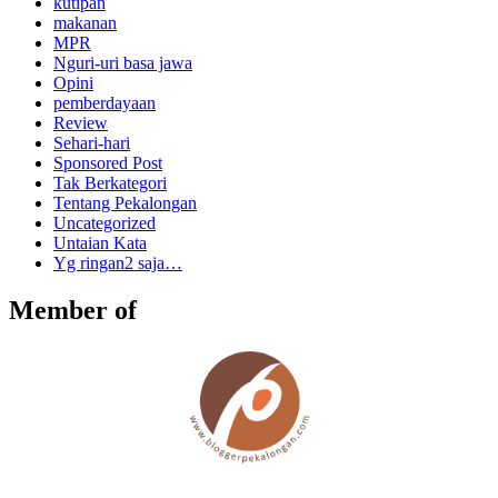
kutipan
makanan
MPR
Nguri-uri basa jawa
Opini
pemberdayaan
Review
Sehari-hari
Sponsored Post
Tak Berkategori
Tentang Pekalongan
Uncategorized
Untaian Kata
Yg ringan2 saja…
Member of