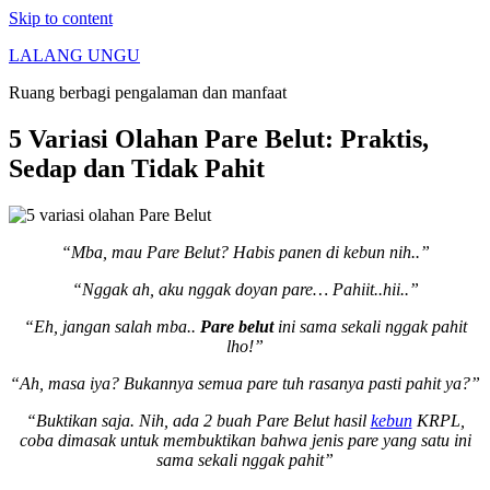
Skip to content
LALANG UNGU
Ruang berbagi pengalaman dan manfaat
5 Variasi Olahan Pare Belut: Praktis,
Sedap dan Tidak Pahit
“Mba, mau Pare Belut? Habis panen di kebun nih..”
“Nggak ah, aku nggak doyan pare… Pahiit..hii..”
“Eh, jangan salah mba..
P
are belut
ini sama sekali nggak pahit
lho!”
“Ah, masa iya? Bukannya semua pare tuh rasanya pasti pahit ya?”
“Buktikan saja. Nih, ada 2 buah Pare Belut hasil
kebun
KRPL,
coba dimasak untuk membuktikan bahwa jenis pare yang satu ini
sama sekali nggak pahit”