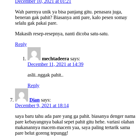
December 10, 2021 at 01:21
Wah parenya unik ya bisa panjang gitu. penasara juga,
beneran gak pahit? Biasanya anti pare, kalo pesen somay
selalu gak pakai pare.
Makasih resep-resepnya, nanti dicoba satu-satu.
Reply
mechtadeera
says:
December 11, 2021 at 14:39
aslii..nggak pahit..
Reply
Dian
says:
December 9, 2021 at 18:14
saya baru tahu ada pare yang ga pahit. biasanya denger nama
pare kebayangnya bakal sepet pahit gitu hehe. variasi olahan
makanannya macem-macem yaa, saya paling tertarik sama
pare belut goreng tepungg!