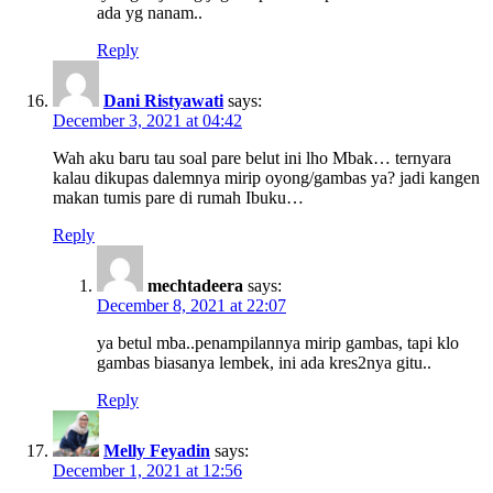
ada yg nanam..
Reply
Dani Ristyawati
says:
December 3, 2021 at 04:42
Wah aku baru tau soal pare belut ini lho Mbak… ternyara
kalau dikupas dalemnya mirip oyong/gambas ya? jadi kangen
makan tumis pare di rumah Ibuku…
Reply
mechtadeera
says:
December 8, 2021 at 22:07
ya betul mba..penampilannya mirip gambas, tapi klo
gambas biasanya lembek, ini ada kres2nya gitu..
Reply
Melly Feyadin
says:
December 1, 2021 at 12:56