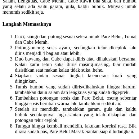
Salam, Lengkuas, Cabe Merah, Cabe Rawit bila suka, dan bumbu
yang selalu ada yaitu garam, gula, kaldu bubuk. Minyak untuk
menumis sedikit saja.
Langkah Memasaknya
Cuci, siangi dan potong sesuai selera untuk Pare Belut, Tomat
dan Cabe Merah.
Potong-potong sosis ayam, sedangkan telur diceplok lalu
diiris menjadi 4 bagian atau lebih.
Duo bawang dan Cabe dapat diiris atau dihaluskan bersama.
Kalau kami lebih suka diiris masing-masing, biar mudah
disisihkan saat makan kalau tidak suka..hehe..
Siapkan santan sesuai tingkat keenceran kuah yang
diinginkan.
Tumis bumbu yang sudah diiris/dihaluskan hingga harum,
tambahkan daun salam dan lengkuas yang sudah digeprek.
Tambahkan potongan sosis dan Pare Belut, oseng sebentar
hingga sosis berubah warna lalu tambahkan sedikit air.
Setelah air mendidih, tambahkan garam, gula dan kaldu
bubuk secukupnya, juga santan yang telah disiapkan dan
potongan telur ceplok.
Tunggu hingga kembali mendidih, lakukan koreksi rasa. Bila
dirasa sudah pas, Pare Belut Masak Santan siap dihidangkan.