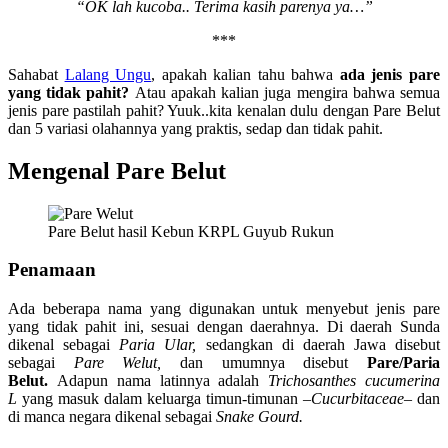
“OK lah kucoba.. Terima kasih parenya ya…”
***
Sahabat
Lalang Ungu
, apakah kalian tahu bahwa
ada jenis pare
yang tidak pahit?
Atau apakah kalian juga mengira bahwa semua
jenis pare pastilah pahit? Yuuk..kita kenalan dulu dengan Pare Belut
dan 5 variasi olahannya yang praktis, sedap dan tidak pahit.
Mengenal Pare Belut
Pare Belut hasil Kebun KRPL Guyub Rukun
Penamaan
Ada beberapa nama yang digunakan untuk menyebut jenis pare
yang tidak pahit ini, sesuai dengan daerahnya. Di daerah Sunda
dikenal sebagai
Paria Ular,
sedangkan di daerah Jawa disebut
sebagai
Pare W
elut,
dan umumnya disebut
Pare/Paria
Belut.
Adapun nama latinnya adalah
Trichosanthes cucumerina
L
yang masuk dalam keluarga timun-timunan –
Cucurbitaceae
– dan
di manca negara dikenal sebagai
Snake Gourd.