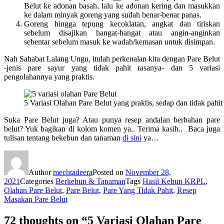
Belut ke adonan basah, lalu ke adonan kering dan masukkan
ke dalam minyak goreng yang sudah benar-benar panas.
Goreng hingga tepung kecoklatan, angkat dan tiriskan
sebelum disajikan hangat-hangat atau angin-anginkan
sebentar sebelum masuk ke wadah/kemasan untuk disimpan.
Nah Sahabat Lalang Ungu, itulah perkenalan kita dengan Pare Belut
-jenis pare sayur yang tidak pahit rasanya- dan 5 variasi
pengolahannya yang praktis.
5 Variasi Olahan Pare Belut yang praktis, sedap dan tidak pahit
Suka Pare Belut juga? Atau punya resep andalan berbahan pare
belut? Yuk bagikan di kolom komen ya.. Terima kasih.. Baca juga
tulisan tentang bekebun dan tanaman
di sini
ya…
Author
mechtadeera
Posted on
November 28,
2021
Categories
Berkebun & Tanaman
Tags
Hasil Kebun KRPL
,
Olahan Pare Belut
,
Pare Belut
,
Pare Yang Tidak Pahit
,
Resep
Masakan Pare Belut
72 thoughts on “5 Variasi Olahan Pare