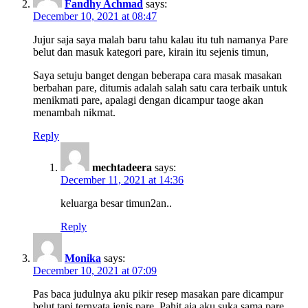
Fandhy Achmad
says:
December 10, 2021 at 08:47
Jujur saja saya malah baru tahu kalau itu tuh namanya Pare
belut dan masuk kategori pare, kirain itu sejenis timun,
Saya setuju banget dengan beberapa cara masak masakan
berbahan pare, ditumis adalah salah satu cara terbaik untuk
menikmati pare, apalagi dengan dicampur taoge akan
menambah nikmat.
Reply
mechtadeera
says:
December 11, 2021 at 14:36
keluarga besar timun2an..
Reply
Monika
says:
December 10, 2021 at 07:09
Pas baca judulnya aku pikir resep masakan pare dicampur
belut tapi ternyata jenis pare. Pahit aja aku suka sama pare