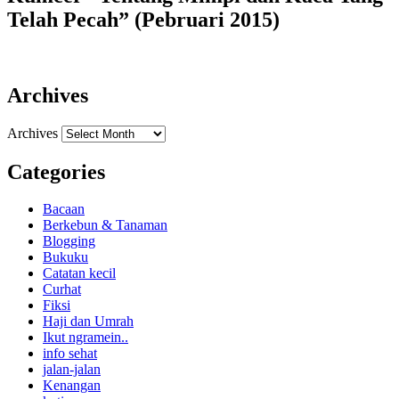
Telah Pecah” (Pebruari 2015)
Archives
Archives
Categories
Bacaan
Berkebun & Tanaman
Blogging
Bukuku
Catatan kecil
Curhat
Fiksi
Haji dan Umrah
Ikut ngramein..
info sehat
jalan-jalan
Kenangan