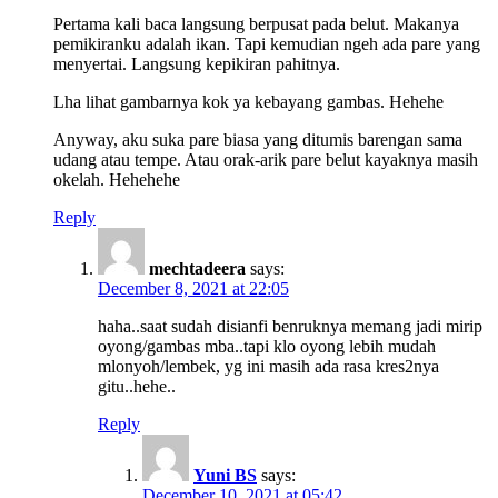
Pertama kali baca langsung berpusat pada belut. Makanya
pemikiranku adalah ikan. Tapi kemudian ngeh ada pare yang
menyertai. Langsung kepikiran pahitnya.
Lha lihat gambarnya kok ya kebayang gambas. Hehehe
Anyway, aku suka pare biasa yang ditumis barengan sama
udang atau tempe. Atau orak-arik pare belut kayaknya masih
okelah. Hehehehe
Reply
mechtadeera
says:
December 8, 2021 at 22:05
haha..saat sudah disianfi benruknya memang jadi mirip
oyong/gambas mba..tapi klo oyong lebih mudah
mlonyoh/lembek, yg ini masih ada rasa kres2nya
gitu..hehe..
Reply
Yuni BS
says:
December 10, 2021 at 05:42