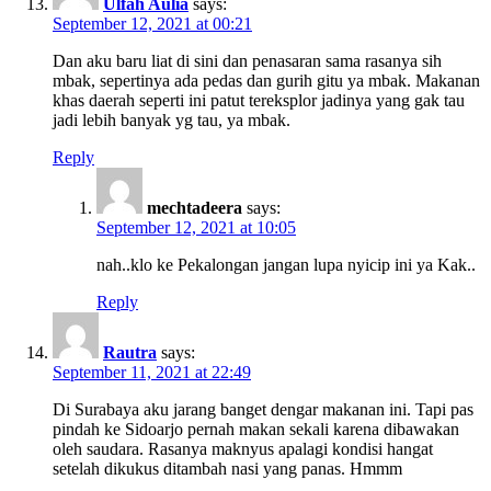
Ulfah Aulia
says:
September 12, 2021 at 00:21
Dan aku baru liat di sini dan penasaran sama rasanya sih
mbak, sepertinya ada pedas dan gurih gitu ya mbak. Makanan
khas daerah seperti ini patut tereksplor jadinya yang gak tau
jadi lebih banyak yg tau, ya mbak.
Reply
mechtadeera
says:
September 12, 2021 at 10:05
nah..klo ke Pekalongan jangan lupa nyicip ini ya Kak..
Reply
Rautra
says:
September 11, 2021 at 22:49
Di Surabaya aku jarang banget dengar makanan ini. Tapi pas
pindah ke Sidoarjo pernah makan sekali karena dibawakan
oleh saudara. Rasanya maknyus apalagi kondisi hangat
setelah dikukus ditambah nasi yang panas. Hmmm