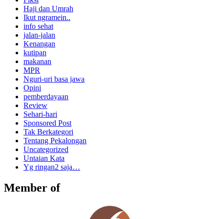
Haji dan Umrah
Ikut ngramein..
info sehat
jalan-jalan
Kenangan
kutipan
makanan
MPR
Nguri-uri basa jawa
Opini
pemberdayaan
Review
Sehari-hari
Sponsored Post
Tak Berkategori
Tentang Pekalongan
Uncategorized
Untaian Kata
Yg ringan2 saja…
Member of