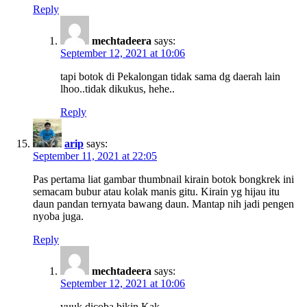
Reply
mechtadeera
says:
September 12, 2021 at 10:06
tapi botok di Pekalongan tidak sama dg daerah lain
lhoo..tidak dikukus, hehe..
Reply
arip
says:
September 11, 2021 at 22:05
Pas pertama liat gambar thumbnail kirain botok bongkrek ini
semacam bubur atau kolak manis gitu. Kirain yg hijau itu
daun pandan ternyata bawang daun. Mantap nih jadi pengen
nyoba juga.
Reply
mechtadeera
says:
September 12, 2021 at 10:06
yuuk dicoba bikin Kak..