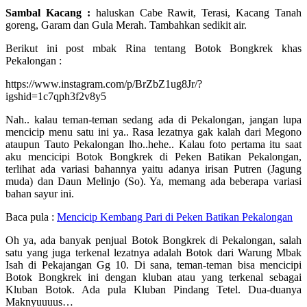
Sambal Kacang :
haluskan Cabe Rawit, Terasi, Kacang Tanah
goreng, Garam dan Gula Merah. Tambahkan sedikit air.
Berikut ini post mbak Rina tentang Botok Bongkrek khas
Pekalongan :
https://www.instagram.com/p/BrZbZ1ug8Jr/?
igshid=1c7qph3f2v8y5
Nah.. kalau teman-teman sedang ada di Pekalongan, jangan lupa
mencicip menu satu ini ya.. Rasa lezatnya gak kalah dari Megono
ataupun Tauto Pekalongan lho..hehe.. Kalau foto pertama itu saat
aku mencicipi Botok Bongkrek di Peken Batikan Pekalongan,
terlihat ada variasi bahannya yaitu adanya irisan Putren (Jagung
muda) dan Daun Melinjo (So). Ya, memang ada beberapa variasi
bahan sayur ini.
Baca pula :
Mencicip Kembang Pari di Peken Batikan Pekalongan
Oh ya, ada banyak penjual Botok Bongkrek di Pekalongan, salah
satu yang juga terkenal lezatnya adalah Botok dari Warung Mbak
Isah di Pekajangan Gg 10. Di sana, teman-teman bisa mencicipi
Botok Bongkrek ini dengan kluban atau yang terkenal sebagai
Kluban Botok. Ada pula Kluban Pindang Tetel. Dua-duanya
Maknyuuuus…