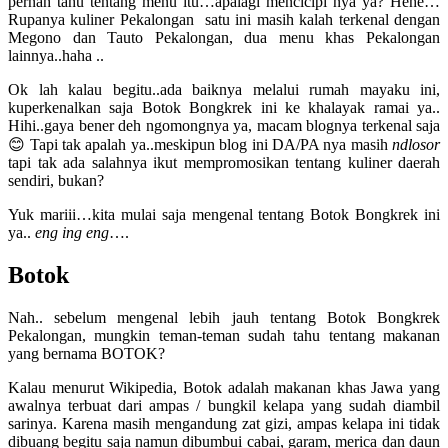
pernah tahu tentang menu itu…apalagi mencicipi nya ya? Hehe…
Rupanya kuliner Pekalongan satu ini masih kalah terkenal dengan
Megono dan Tauto Pekalongan, dua menu khas Pekalongan
lainnya..haha ..
Ok lah kalau begitu..ada baiknya melalui rumah mayaku ini,
kuperkenalkan saja Botok Bongkrek ini ke khalayak ramai ya..
Hihi..gaya bener deh ngomongnya ya, macam blognya terkenal saja
😊 Tapi tak apalah ya..meskipun blog ini DA/PA nya masih
ndlosor
tapi tak ada salahnya ikut mempromosikan tentang kuliner daerah
sendiri, bukan?
Yuk mariii…kita mulai saja mengenal tentang Botok Bongkrek ini
ya..
eng ing eng
….
Botok
Nah.. sebelum mengenal lebih jauh tentang Botok Bongkrek
Pekalongan, mungkin teman-teman sudah tahu tentang makanan
yang bernama BOTOK?
Kalau menurut Wikipedia, Botok adalah makanan khas Jawa yang
awalnya terbuat dari ampas / bungkil kelapa yang sudah diambil
sarinya. Karena masih mengandung zat gizi, ampas kelapa ini tidak
dibuang begitu saja namun dibumbui cabai, garam, merica dan daun