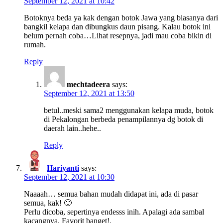
September 12, 2021 at 10:42
Botoknya beda ya kak dengan botok Jawa yang biasanya dari
bangkil kelapa dan dibungkus daun pisang. Kalau botok ini
belum pernah coba…Lihat resepnya, jadi mau coba bikin di
rumah.
Reply
mechtadeera
says:
September 12, 2021 at 13:50
betul..meski sama2 menggunakan kelapa muda, botok
di Pekalongan berbeda penampilannya dg botok di
daerah lain..hehe..
Reply
Hariyanti
says:
September 12, 2021 at 10:30
Naaaah… semua bahan mudah didapat ini, ada di pasar
semua, kak! 🙂
Perlu dicoba, sepertinya endesss inih. Apalagi ada sambal
kacangnya, Favorit banget!.