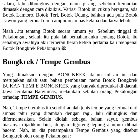
salam, lalu dibungkus dengan daun pisang sebelum kemudian
dimasak dengan cara dikukus. Variasi Botok ini cukup beragam, ada
Botok Lamtoro, Botok Teri, Botok Udang, bahkan ada pula Botok
Tawon yang terbuat dari campuran ampas kelapa dan larva lebah.
Naah…itu tentang Botok secara umum ya. Sebelum tinggal di
Pekalongan, sejauh itu pula lah pemahamanku tentang Botok, itu
sebabnya awalnya aku terheran-heran ketika pertama kali mengenal
Botok Bongkrek Pekalongan 😅
Bongkrek / Tempe Gembus
Yang dimaksud dengan BONGKREK dalam tulisan ini dan
merupakan salah satu bahan pembuatan menu Botok Bongkrek
BUKAN TEMPE BONGKREK yang banyak diproduksi di daerah
Jawa terutama Banyumas, melainkan sebutan orang Pekalongan
terhadap
TEMPE GEMBUS
.
Nah, Tempe Gembus itu sendiri adalah jenis tempe yang terbuat dari
ampas tahu yang ditambah dengan ragi, lalu dibungkus dan
difermentasikan. Selain diolah sebagai bahan sayur, gembus
biasanya dijadikan lauk, dengan digoreng tepung ataupun dibuat
bacem. Nah, ini dia penampakan Tempe Gembus yang disebut
Bongkrek oleh orang Pekalongan :