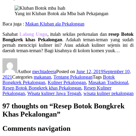
Yang ini Kluban Botok ala Mba Isah Pekajangan
Baca juga :
Makan Kluban ala Pekalongan
Sahabat
Lalang Ungu
, itulah sekilas perkenalan dan
resep Botok
Bongkrek khas Pekalongan
. Adakah teman-teman yang sudah
pernah mencicipi kuliner ini? Atau adakah kuliner sejenis ini di
daerah teman-teman? Bagi kisahnya di kolom komen yuuk…
Author
mechtadeera
Posted on
June 12, 2019
September 10,
2021
Categories
makanan
,
Tentang Pekalongan
Tags
Botok
Bongkrek Pekalongan
,
Kuliner Pekalongan
,
Masakan Tradisional
,
Resep Botok Bongkrek khas Pekalongan
,
Resep Kuliner
Pekalongan
,
Wisata kuliner Jawa Tengah
,
wisata kuliner pekalongan
97 thoughts on “Resep Botok Bongkrek
Khas Pekalongan”
Comments navigation