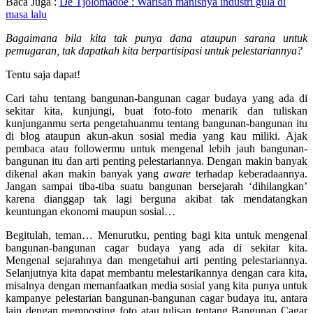
Baca Juga :
De Tjolomadoe : Warisan manisnya industri gula di
masa lalu
Bagaimana bila kita tak punya dana ataupun sarana untuk
pemugaran, tak dapatkah kita berpartisipasi untuk pelestariannya?
Tentu saja dapat!
Cari tahu tentang bangunan-bangunan cagar budaya yang ada di
sekitar kita, kunjungi, buat foto-foto menarik dan tuliskan
kunjunganmu serta pengetahuanmu tentang bangunan-bangunan itu
di blog ataupun akun-akun sosial media yang kau miliki. Ajak
pembaca atau followermu untuk mengenal lebih jauh bangunan-
bangunan itu dan arti penting pelestariannya. Dengan makin banyak
dikenal akan makin banyak yang
aware
terhadap keberadaannya.
Jangan sampai tiba-tiba suatu bangunan bersejarah ‘dihilangkan’
karena dianggap tak lagi berguna akibat tak mendatangkan
keuntungan ekonomi maupun sosial…
Begitulah, teman… Menurutku, penting bagi kita untuk mengenal
bangunan-bangunan cagar budaya yang ada di sekitar kita.
Mengenal sejarahnya dan mengetahui arti penting pelestariannya.
Selanjutnya kita dapat membantu melestarikannya dengan cara kita,
misalnya dengan memanfaatkan media sosial yang kita punya untuk
kampanye pelestarian bangunan-bangunan cagar budaya itu, antara
lain dengan memposting foto atau tulisan tentang Bangunan Cagar