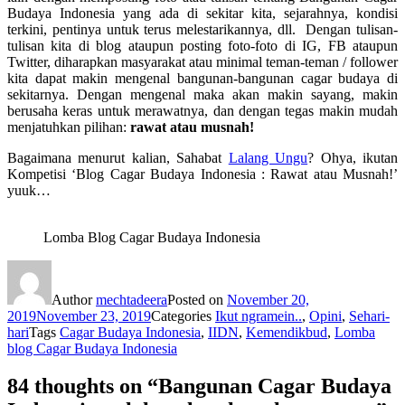
Budaya Indonesia yang ada di sekitar kita, sejarahnya, kondisi
terkini, pentinya untuk terus melestarikannya, dll. Dengan tulisan-
tulisan kita di blog ataupun posting foto-foto di IG, FB ataupun
Twitter, diharapkan masyarakat atau minimal teman-teman / follower
kita dapat makin mengenal bangunan-bangunan cagar budaya di
sekitarnya. Dengan mengenal maka akan makin sayang, makin
berusaha keras untuk merawatnya, dan dengan tegas makin mudah
menjatuhkan pilihan:
rawat atau musnah!
Bagaimana menurut kalian, Sahabat
Lalang Ungu
? Ohya, ikutan
Kompetisi ‘Blog Cagar Budaya Indonesia : Rawat atau Musnah!’
yuuk…
Lomba Blog Cagar Budaya Indonesia
Author
mechtadeera
Posted on
November 20,
2019
November 23, 2019
Categories
Ikut ngramein..
,
Opini
,
Sehari-
hari
Tags
Cagar Budaya Indonesia
,
IIDN
,
Kemendikbud
,
Lomba
blog Cagar Budaya Indonesia
84 thoughts on “Bangunan Cagar Budaya