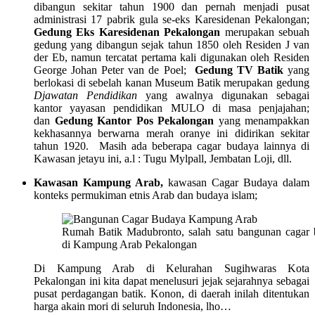
dibangun sekitar tahun 1900 dan pernah menjadi pusat
administrasi 17 pabrik gula se-eks Karesidenan Pekalongan;
Gedung Eks Karesidenan Pekalongan
merupakan sebuah
gedung yang dibangun sejak tahun 1850 oleh Residen J van
der Eb, namun tercatat pertama kali digunakan oleh Residen
George Johan Peter van de Poel;
Gedung TV Batik
yang
berlokasi di sebelah kanan Museum Batik merupakan gedung
Djawatan Pendidikan
yang awalnya digunakan sebagai
kantor yayasan pendidikan MULO di masa penjajahan;
dan
Gedung Kantor Pos Pekalongan
yang menampakkan
kekhasannya berwarna merah oranye ini didirikan sekitar
tahun 1920. Masih ada beberapa cagar budaya lainnya di
Kawasan jetayu ini, a.l : Tugu Mylpall, Jembatan Loji, dll.
Kawasan Kampung Arab,
kawasan Cagar Budaya dalam
konteks permukiman etnis Arab dan budaya islam;
Rumah Batik Madubronto, salah satu bangunan cagar
di Kampung Arab Pekalongan
Di Kampung Arab di Kelurahan Sugihwaras Kota
Pekalongan ini kita dapat menelusuri jejak sejarahnya sebagai
pusat perdagangan batik. Konon, di daerah inilah ditentukan
harga akain mori di seluruh Indonesia, lho…