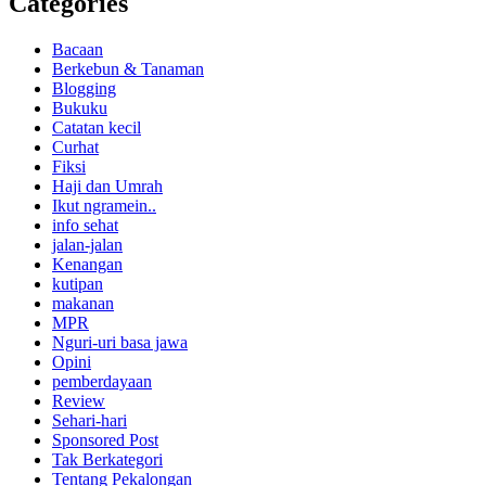
Categories
Bacaan
Berkebun & Tanaman
Blogging
Bukuku
Catatan kecil
Curhat
Fiksi
Haji dan Umrah
Ikut ngramein..
info sehat
jalan-jalan
Kenangan
kutipan
makanan
MPR
Nguri-uri basa jawa
Opini
pemberdayaan
Review
Sehari-hari
Sponsored Post
Tak Berkategori
Tentang Pekalongan