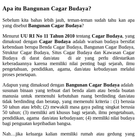
Apa itu Bangunan Cagar Budaya?
Sebelum kita bahas lebih jauh, teman-teman sudah tahu kan apa
yang disebut
Bangunan Cagar Budaya
?
Menurut
UU RI No 11 Tahun 2010
tentang
Cagar Budaya
, yang
dimaksud dengan
Cagar Budaya
adalah warisan budaya bersifat
kebendaan berupa Benda Cagar Budaya, Bangunan Cagar Budaya,
Struktur Cagar Budaya, Situs Cagar Budaya dan Kawasan Cagar
Budaya di darat dan/atau di air yang perlu dilestarikan
keberadaannya karena memiliki nilai penting bagi sejarah, ilmu
pengetahuan, pendidikan, agama, dan/atau kebudayaan melalui
proses penetapan.
Adapun yang dimaksud dengan
Bangunan Cagar Budaya
adalah
susunan binaan yang terbuat dari benda alam atau benda buatan
manusia untuk memenuhi kebutuhan ruang berdinding dan/atau
tidak berdinding dan beratap, yang memenuhi kriteria : (1) berusia
50 tahun atau lebih; (2) mewakili masa gaya paling singkat berusia
50 tahun; (3) memiliki arti khusus bagi sejarah, ilmu pengetahuan,
pendidikan, agama dan/atau kebudayaan; (4) memiliki nilai budaya
bagi penguatan kepribadian bangsa.
Nah…jika keluarga kalian memiliki rumah atau gedung yang